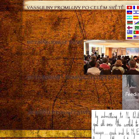
VASSULINY PROMLUVY PO CELÉM SVĚTĚ
MEZINÁRODNÍ SETKÁNÍ
BETH MYRIAM – POMÁHEJ POTŘEBNÝM
„ROZŠIŘUJTE POSELSTVÍ“!