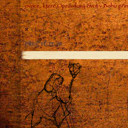
ovoce, které Opravdový život v Bohu přin
Close
PŘEČTĚTE SI