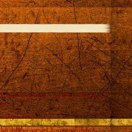
ch kulturních a společenských podmínek
ta.
sťanských denominací.
lidí dalšího vyznání, rozpoznali dobré