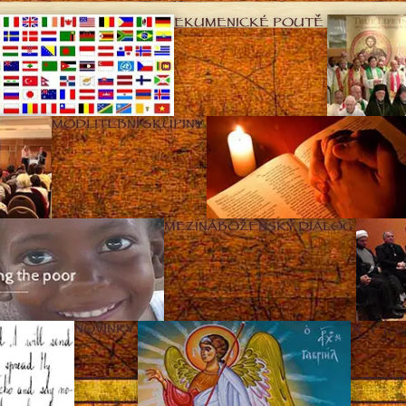
EKUMENICKÉ POUTĚ
MODLITEBNÍ SKUPINY
MEZINÁBOŽENSKÝ DIALOG
Clos
NOVINKY