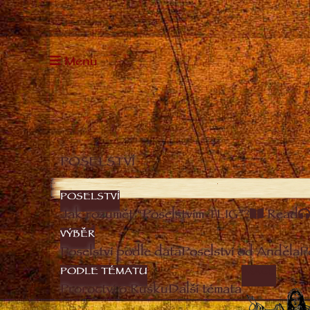
Menu
POSELSTVÍ
POSELSTVÍ
Jak rozumět “Poselstvím TLIG”?
Read
VÝBĚR
Poselství podle data
Poselství od Anděla
P
PODLE TÉMATU
IMAGE
Proroctví o Rusku
Další témata