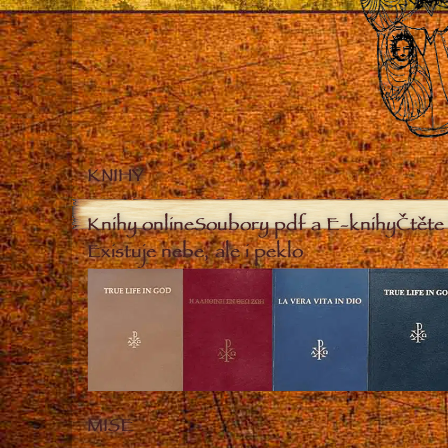
KNIHY
Knihy online
Soubory pdf a E-knihy
Čtěte 
Existuje nebe, ale i peklo
MISE