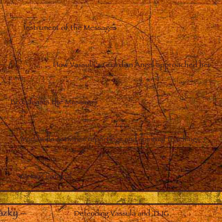
Instrument of the Messages
–
How Vassula’s Guardian Angel approached her
Broadcasts the Messages
Worldwide activities reportings and spiritual teachings
Various material
ázky
–
Defending Vassula and TLIG