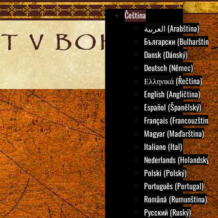
Čeština
العربية (Arabština)
Български (Bulharština)
Dansk (Dánský)
Deutsch (Němec)
Ελληνικά (Řečtina)
English (Angličtina)
Español (Španělský)
Français (Francouzština)
Magyar (Maďarština)
Italiano (Ital)
Nederlands (Holandský)
Polski (Polský)
Português (Portugal)
Română (Rumunština)
Русский (Ruský)