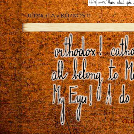
JEDNOTA v RŮZNOSTI