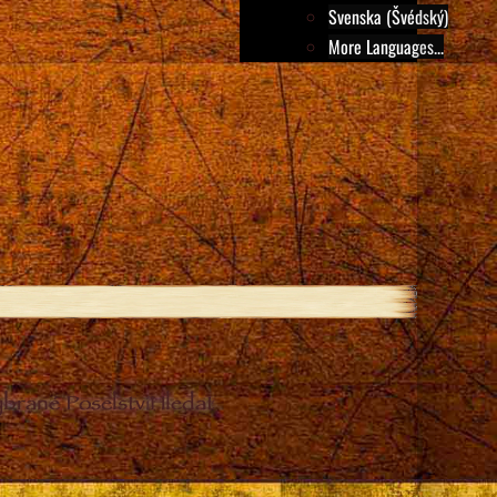
Svenska (Švédský)
More Languages...
ybrané Poselství
Hledat