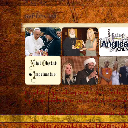
Close
SVĚDECTVÍ
Poselství Opravdový život v Bohu hluboce
vydávají svědectví o zázracích, uzdravení
O Poselstvích svědčí také křesťanští duch
Toto volání se netýká pouze křesťanů, ale