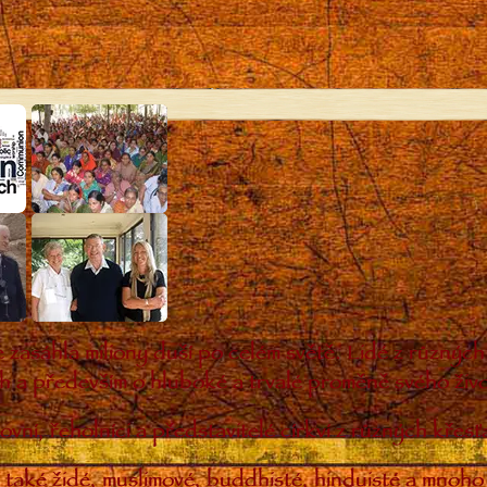
 zasáhla miliony duší po celém světě. Lidé z různý
ch a především o hluboké a trvalé proměně svého živo
ovní, řeholníci a představitelé církví z různých kře
 také židé, muslimové, buddhisté, hinduisté a mnoho 