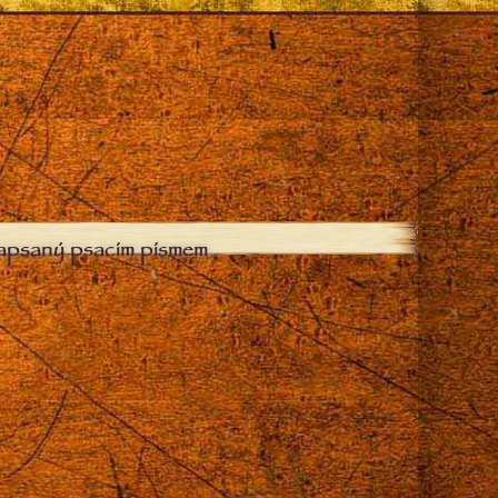
zapsaný psacím písmem