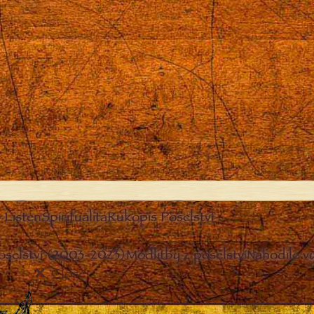
Listen
Spiritualita
Rukopis Poselství
oselství (2003-2023)
Modlitby z poselství
Nahodile v
Close