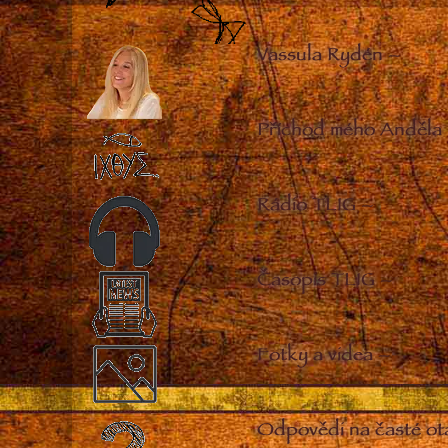
Vassula Rydén
–
Příchod mého Anděla
Rádio TLIG
–
Časopis TLIG
–
Fotky a videa
–
Odpovědi na časté ot