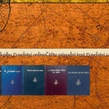
knihu Poselství online
Čtěte původní text Poselství 
Close