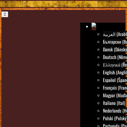
العربية (Ar
Български (Bu
Dansk (Dánský
Deutsch (Něm
Ελληνικά (Ře
English (Angli
Español (Špan
Français (Fran
Magyar (Maďar
Italiano (Ital)
Nederlands (H
Polski (Polský
Português (Po