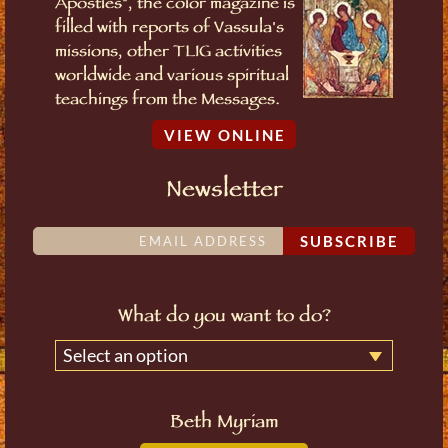
Apostles", the color magazine is
filled with reports of Vassula's
missions, other TLIG activities
worldwide and various spiritual
teachings from the Messages.
VIEW ONLINE
Newsletter
SUBSCRIBE
What do you want to do?
Select an option
Beth Myriam