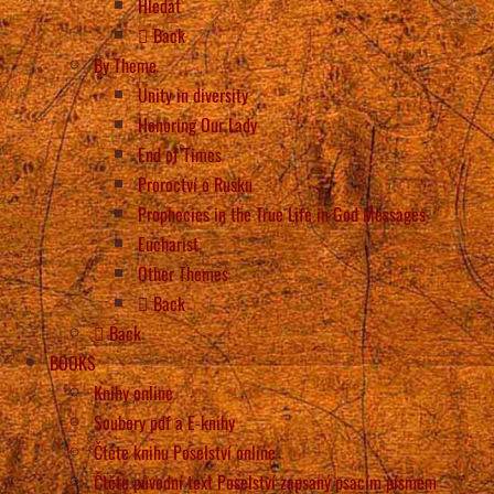
Hledat
Back
By Theme
Unity in diversity
Honoring Our Lady
End of Times
Proroctví o Rusku
Prophecies in the True Life in God Messages
Eucharist
Other Themes
Back
Back
BOOKS
Knihy online
Soubory pdf a E-knihy
Čtěte knihu Poselství online
Čtěte původní text Poselství zapsaný psacím písmem