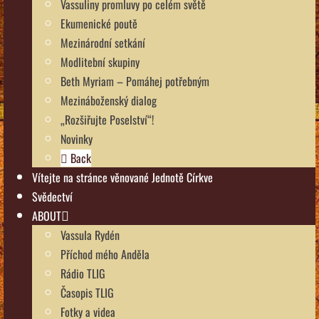
Vassuliny promluvy po celém světě
Ekumenické poutě
Mezinárodní setkání
Modlitební skupiny
Beth Myriam – Pomáhej potřebným
Mezináboženský dialog
„Rozšiřujte Poselství“!
Novinky
Back
Vítejte na stránce věnované Jednotě Církve
Svědectví
ABOUT
Vassula Rydén
Příchod mého Anděla
Rádio TLIG
Časopis TLIG
Fotky a videa