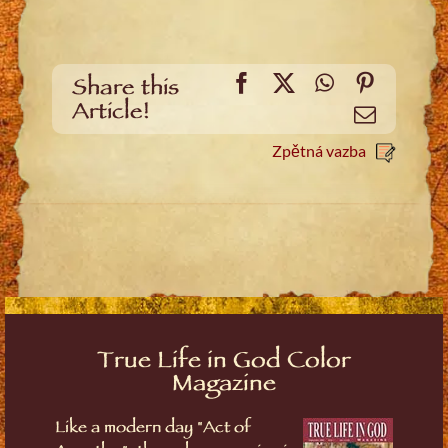
Facebook
X
WhatsApp
Pinteres
Share this
Article!
Email
Zpětná vazba
True Life in God Color
Magazine
Like a modern day "Act of