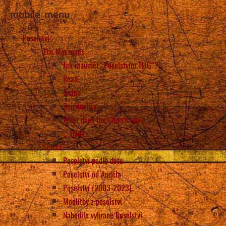
mobile_menu
Poselství
The Messages
Jak rozumět „Poselstvím TLIG“?
Read
Listen
Spiritualita
What does the Church say?
Back
Select
Poselství podle data
Poselství od Anděla
Poselství (2003-2023)
Modlitby z poselství
Nahodile vybrané Poselství