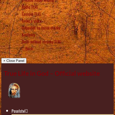
Rádio TLIG
Časopis TLIG
Fotky a videa
Odpovědi na časté otázky
Kontakty
Další webové stránky TLIG
Back
× Close Panel
True Life in God – Official website
Poselství