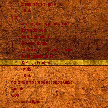
Existuje nebe, ale i peklo
Back
Mise
Vassuliny promluvy po celém světě
Ekumenické poutě
Mezinárodní setkání
Modlitební skupiny
Beth Myriam – Pomáhej potřebným
Mezináboženský dialog
„Rozšiřujte Poselství“!
Novinky
Back
Vítejte na stránce věnované Jednotě Církve
Svědectví
ABOUT
Vassula Rydén
Příchod mého Anděla