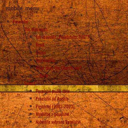
mobile_menu
Poselství
The Messages
Jak rozumět „Poselstvím TLIG“?
Read
Listen
Spiritualita
What does the Church say?
Back
Select
Poselství podle data
Poselství od Anděla
Poselství (2003-2023)
Modlitby z poselství
Nahodile vybrané Poselství