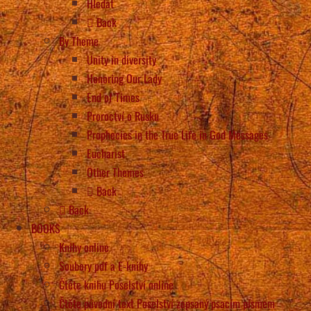
Hledat
Back
By Theme
Unity in diversity
Honoring Our Lady
End of Times
Proroctví o Rusku
Prophecies in the True Life in God Messages
Eucharist
Other Themes
Back
Back
BOOKS
Knihy online
Soubory pdf a E-knihy
Čtěte knihu Poselství online
Čtěte původní text Poselství zapsaný psacím písmem