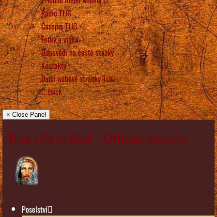
Rádio TLIG
Časopis TLIG
Fotky a videa
Odpovědi na časté otázky
Kontakty
Další webové stránky TLIG
Back
× Close Panel
True Life in God – Official website
Poselství