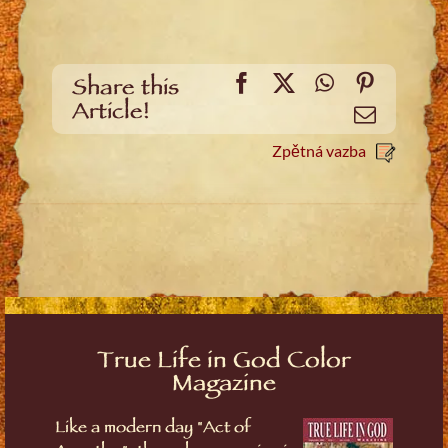
Facebook
X
WhatsApp
Pinteres
Share this
Article!
Email
Zpětná vazba
True Life in God Color
Magazine
Like a modern day "Act of