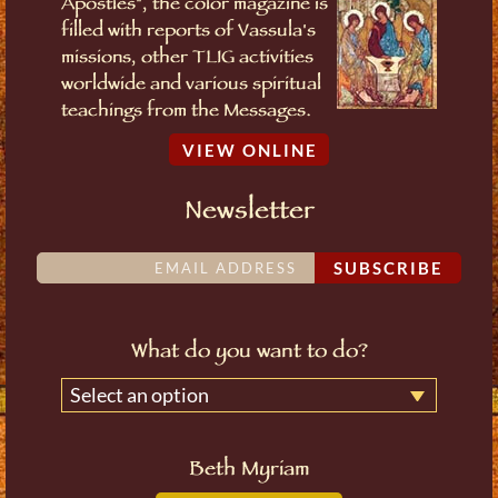
Apostles", the color magazine is
filled with reports of Vassula's
missions, other TLIG activities
worldwide and various spiritual
teachings from the Messages.
VIEW ONLINE
Newsletter
SUBSCRIBE
What do you want to do?
Select an option
Beth Myriam