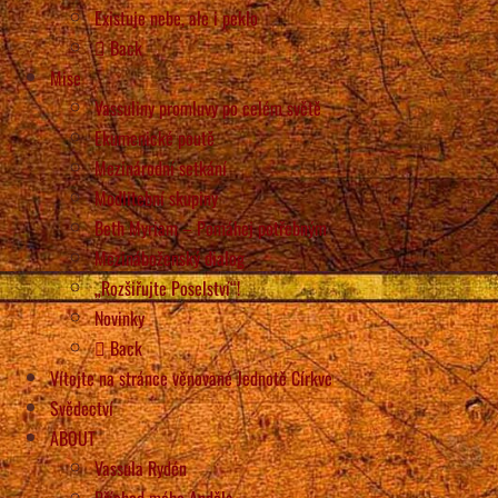
Existuje nebe, ale i peklo
Back
Mise
Vassuliny promluvy po celém světě
Ekumenické poutě
Mezinárodní setkání
Modlitební skupiny
Beth Myriam – Pomáhej potřebným
Mezináboženský dialog
„Rozšiřujte Poselství“!
Novinky
Back
Vítejte na stránce věnované Jednotě Církve
Svědectví
ABOUT
Vassula Rydén
Příchod mého Anděla