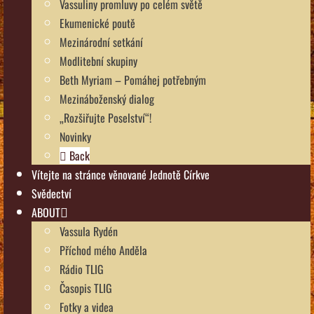
Vassuliny promluvy po celém světě
Ekumenické poutě
Mezinárodní setkání
Modlitební skupiny
Beth Myriam – Pomáhej potřebným
Mezináboženský dialog
„Rozšiřujte Poselství“!
Novinky
Back
Vítejte na stránce věnované Jednotě Církve
Svědectví
ABOUT
Vassula Rydén
Příchod mého Anděla
Rádio TLIG
Časopis TLIG
Fotky a videa