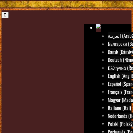
العربية (Ar
Български (Bu
Dansk (Dánský
Deutsch (Něm
Ελληνικά (Ře
English (Angli
Español (Špan
Français (Fran
Magyar (Maďar
Italiano (Ital)
Nederlands (H
Polski (Polský
Português (Po