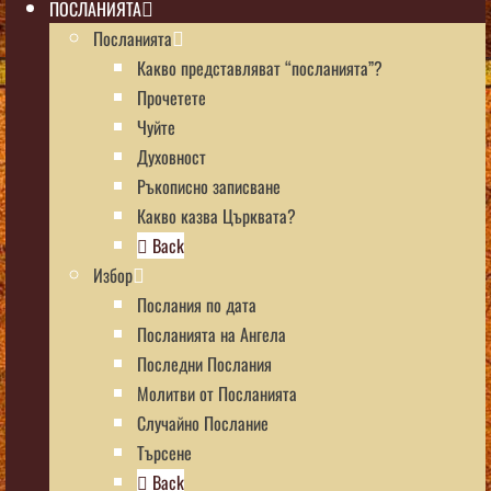
ПОСЛАНИЯТА
Посланията
Какво представляват “посланията”?
Прочетете
Чуйте
Духовност
Ръкописно записване
Какво казва Църквата?
Back
Избор
Послания по дата
Посланията на Ангела
Последни Послания
Молитви от Посланията
Случайно Послание
Търсене
Back