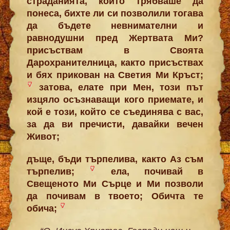
страданията, които трябваше да
понеса, бихте ли си позволили тогава
да бъдете невнимателни и
равнодушни пред Жертвата Ми?
присъствам в Своята
Дарохранителница, както присъствах
и бях прикован на Светия Ми Кръст;
затова, елате при Мен, този път
изцяло осъзнаващи кого приемате, и
кой е този, който се съединява с вас,
за да ви пречисти, давайки вечен
Живот;
дъще, бъди търпелива, както Аз съм
търпелив;
ела, почивай в
Свещеното Ми Сърце и Ми позволи
да почивам в твоето; Обичта те
обича;