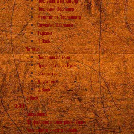
Посланията на Ангела
Последни Послания
Молитви от Посланията
Случайно Послание
Търсене
Back
По тема
Послания по теми
Пророчества за Русия
Евхаристия
Други теми
Back
Back
КНИГИ
Книжарница
PDF файлове и електронни книги
Разгледайте книгата онлайн