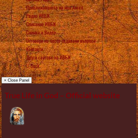
Приближаването на моя Ангел
Радио ИВБЖ
Списание ИВБЖ
Снимки и Видео
Отговори на често задавани въпроси
Контакти
Други сайтове на ИВБЖ
Back
× Close Panel
True Life in God – Official website