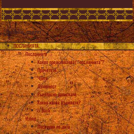
mobile_menu
ПОСЛАНИЯТА
Посланията
Какво представляват “посланията”?
Прочетете
Чуйте
Духовност
Ръкописно записване
Какво казва Църквата?
Back
Избор
Послания по дата