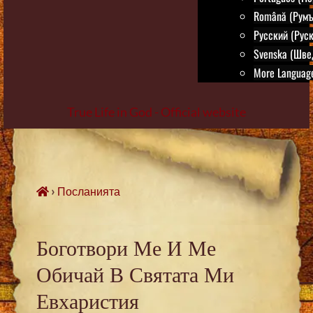
Română (Румъ
Русский (Руск
Svenska (Шве
More Language
True Life in God - Official website
Skip
to
content
›
Посланията
Боготвори Ме И Ме
Обичай В Святата Ми
Евхаристия