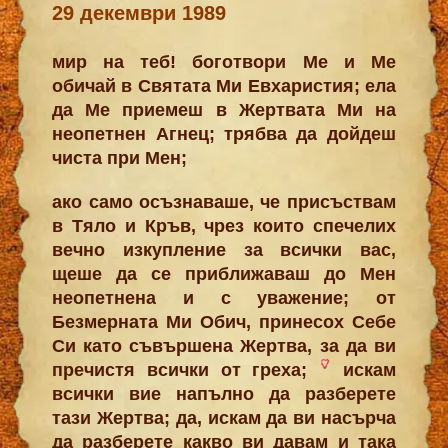
29 декември 1989
мир на теб! боготвори Ме и Ме
обичай в Святата Ми Евхаристия; ела
да Ме приемеш в Жертвата Ми на
неопетнен Агнец; трябва да дойдеш
чиста при Мен;
ако само осъзнаваше, че присъствам
в Тяло и Кръв, чрез които спечелих
вечно изкупление за всички вас,
щеше да се приближаваш до Мен
неопетнена и с уважение; от
Безмерната Ми Обич, принесох Себе
Си като съвършена Жертва, за да ви
пречистя всички от греха;
искам
всички вие напълно да разберете
тази Жертва; да, искам да ви насърча
да разберете какво ви давам и така