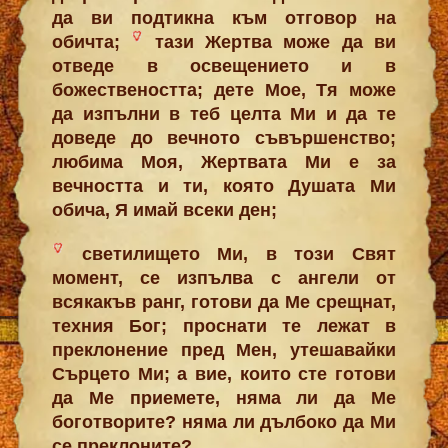
да ви подтикна към отговор на
обичта;
тази Жертва може да ви
отведе в освещението и в
божествеността; дете Мое, Тя може
да изпълни в теб целта Ми и да те
доведе до вечното съвършенство;
любима Моя, Жертвата Ми е за
вечността и ти, която Душата Ми
обича, Я имай всеки ден;
светилището Ми, в този Свят
момент, се изпълва с ангели от
всякакъв ранг, готови да Ме срещнат,
техния Бог; проснати те лежат в
преклонение пред Мен, утешавайки
Сърцето Ми; а вие, които сте готови
да Ме приемете, няма ли да Ме
боготворите? няма ли дълбоко да Ми
се преклоните?