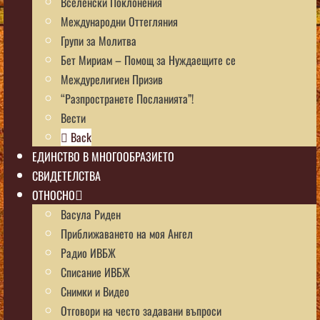
Вселенски Поклонения
Международни Оттегляния
Групи за Молитва
Бет Мириам – Помощ за Нуждаещите се
Междурелигиен Призив
“Разпространете Посланията”!
Вести
Back
ЕДИНСТВО В МНОГООБРАЗИЕТО
СВИДЕТЕЛСТВА
ОТНОСНО
Васула Риден
Приближаването на моя Ангел
Радио ИВБЖ
Списание ИВБЖ
Снимки и Видео
Отговори на често задавани въпроси