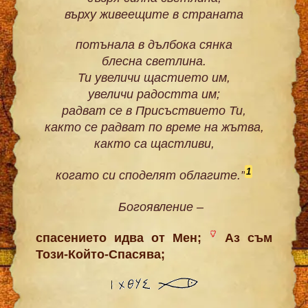
върху живеещите в страната
потънала в дълбока сянка
блесна светлина.
Ти увеличи щастието им,
увеличи радостта им;
радват се в Присъствието Ти,
както се радват по време на жътва,
както са щастливи,
1
когато си споделят облагите.”
Богоявление –
спасението идва от Мен;
Аз съм
Този-Който-Спасява;