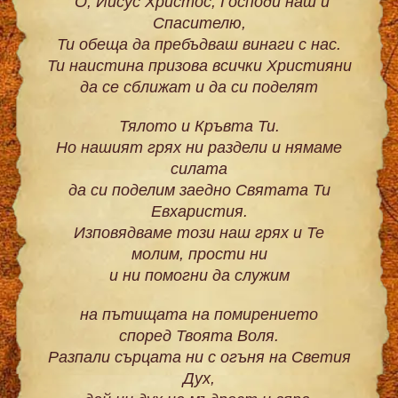
“О, Иисус Христос, Господи наш и
Спасителю,
Ти обеща да пребъдваш винаги с нас.
Ти наистина призова всички Християни
да се сближат и да си поделят
Тялото и Кръвта Ти.
Но нашият грях ни раздели и нямаме
силата
да си поделим заедно Святата Ти
Евхаристия.
Изповядваме този наш грях и Те
молим, прости ни
и ни помогни да служим
на пътищата на помирението
според Твоята Воля.
Разпали сърцата ни с огъня на Светия
Дух,