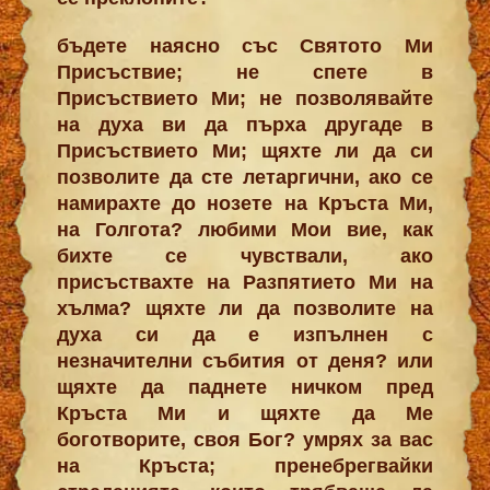
бъдете наясно със Святото Ми
Присъствие; не спете в
Присъствието Ми; не позволявайте
на духа ви да пърха другаде в
Присъствието Ми; щяхте ли да си
позволите да сте летаргични, ако се
намирахте до нозете на Кръста Ми,
на Голгота? любими Мои вие, как
бихте се чувствали, ако
присъствахте на Разпятието Ми на
хълма? щяхте ли да позволите на
духа си да е изпълнен с
незначителни събития от деня? или
щяхте да паднете ничком пред
Кръста Ми и щяхте да Ме
боготворите, своя Бог? умрях за вас
на Кръста; пренебрегвайки