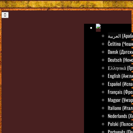
العربية (Ар
Čeština (Чешк
Dansk (Датск
Deutsch (Нем
Ελληνικά (Гр
English (Англ
Español (Испа
Français (Фре
Magyar (Унгар
Italiano (Ита
Nederlands (
Polski (Полск
Português (По