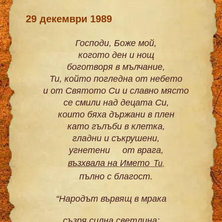
29 декември 1989
Господи, Боже мой,
когото ден и нощ
боготворя в мълчание,
Ти, който погледна от небето
и от Святото Си и славно място
се смили над децата Си,
които бяха държани в плен
като гълъби в клетка,
гладни и съкрушени,
угнетени
от врага,
възхвала на Името
Ти
,
пълно с благост.
“Народът вървящ в мрака
съзря силна светлина;