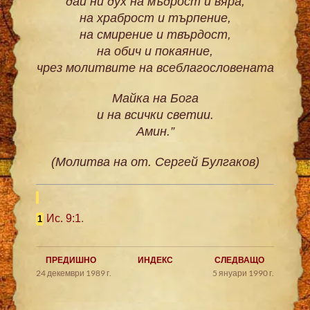
дай ни дух на мъдрост и вяра,
на храброст и търпение,
на смирение и твърдост,
на обич и покаяние,
чрез молитвите на всеблагословената
Майка на Бога
и на всички светии.
Амин.”
(Молитва на от. Сергей Булгаков)
Ис. 9:1
.
1
ПРЕДИШНО
ИНДЕКС
СЛЕДВАЩО
24 декември 1989 г.
5 януари 1990 г.