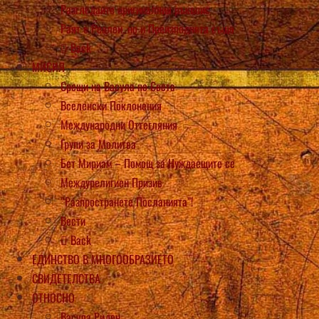
Разгледайте оригиналния ръкопис
Раят е Реален, но и Преизподнята също
Back
МИСИЯ
Срещи на Васула по Света
Вселенски Поклонения
Международни Оттегляния
Групи за Молитва
Бет Мириам – Помощ за Нуждаещите се
Междурелигиен Призив
“Разпространете Посланията”!
Вести
Back
ЕДИНСТВО В МНОГООБРАЗИЕТО
СВИДЕТЕЛСТВА
ОТНОСНО
Васула Риден