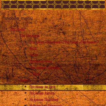
mobile_menu
Послания
The Messages
Что такое «Послания»?Что такое «Послания»?
Read
Listen
Духовные темы
Что говорит Церковь?
Back
Select
Послания по дате
Послания Ангела
Недавние Послания
Молитвы из Посланий