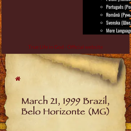
Português (Po
Română (Румы
Svenska (Шве
More Language
True Life in God - Official website
Skip
to
content
March 21, 1999 Brazil,
Belo Horizonte (MG)