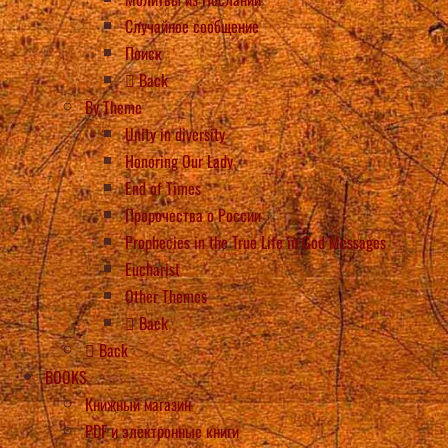
Случайное сообщение
Поиск
Back
By Theme
Unity in diversity
Honoring Our Lady
End of Times
Пророчества о России
Prophecies in the True Life in God Messages
Eucharist
Other Themes
Back
Back
BOOKS
Книжный магазин
PDF и электронные книги