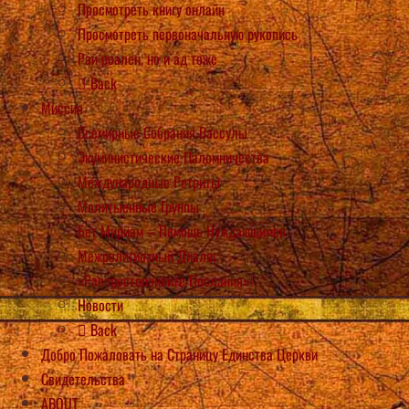
Просмотреть книгу онлайн
Просмотреть первоначальную рукопись
Рай реален, но и ад тоже
Back
Миссия
Всемирные Собрания Вассулы
Экуминистические Паломничества
Международные Ретриты
Молитыенные Группы
Бет Мириам – Помощь Нуждающимся
Межрелигиозный Диалог
«Распростороняйте Послания»!
Новости
Back
Добро Пожаловать на Страницу Единства Церкви
Свидетельства
ABOUT