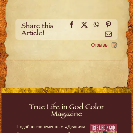
Facebook
X
WhatsApp
Pinteres
Share this
Article!
Email
Отзывы
True Life in God Color
Magazine
Подобно современным «Деяниям