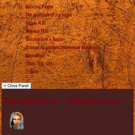
Вассула Риден
The approach of my Angel
Радио TLIG
Журнал TLIG
Фотографии и Видео
Ответы на распространённые вопросы
Контакты
Other TLIG sites
Back
× Close Panel
True Life in God — Official website