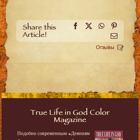
Facebook
X
WhatsApp
Pinteres
Share this
Article!
Email
Отзывы
True Life in God Color
Magazine
Подобно современным «Деяниям