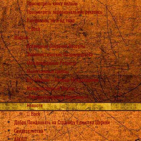
Просмотреть книгу онлайн
Просмотреть первоначальную рукопись
Рай реален, но и ад тоже
Back
Миссия
Всемирные Собрания Вассулы
Экуминистические Паломничества
Международные Ретриты
Молитыенные Группы
Бет Мириам – Помощь Нуждающимся
Межрелигиозный Диалог
«Распростороняйте Послания»!
Новости
Back
Добро Пожаловать на Страницу Единства Церкви
Свидетельства
ABOUT