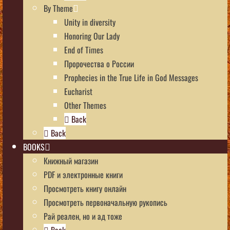
By Theme
Unity in diversity
Honoring Our Lady
End of Times
Пророчества о России
Prophecies in the True Life in God Messages
Eucharist
Other Themes
Back
Back
BOOKS
Книжный магазин
PDF и электронные книги
Просмотреть книгу онлайн
Просмотреть первоначальную рукопись
Рай реален, но и ад тоже
Back