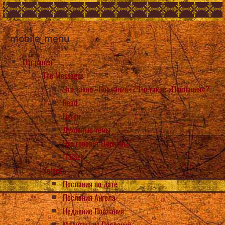
mobile_menu
Послания
The Messages
Что такое «Послания»?Что такое «Послания»?
Read
Listen
Духовные темы
Что говорит Церковь?
Back
Select
Послания по дате
Послания Ангела
Недавние Послания
Молитвы из Посланий