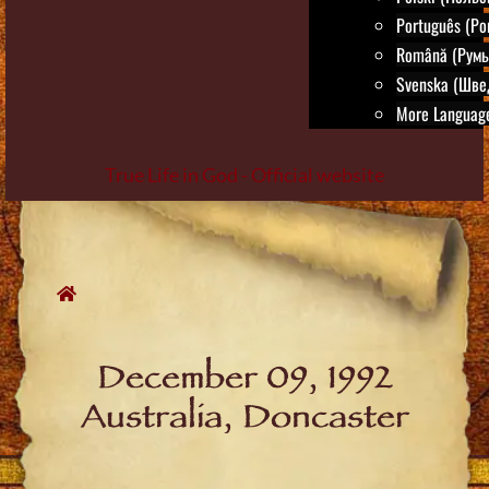
Português (Po
Română (Румы
Svenska (Шве
More Language
True Life in God - Official website
Skip
to
content
December 09, 1992
Australia, Doncaster