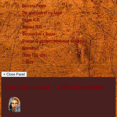
Вассула Риден
The approach of my Angel
Радио TLIG
Журнал TLIG
Фотографии и Видео
Ответы на распространённые вопросы
Контакты
Other TLIG sites
Back
× Close Panel
True Life in God — Official website