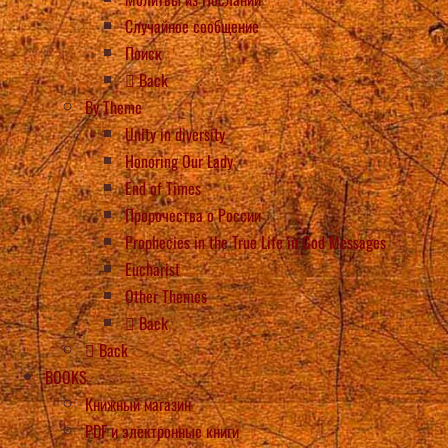
Случайное сообщение
Поиск
Back
By Theme
Unity in diversity
Honoring Our Lady
End of Times
Пророчества о России
Prophecies in the True Life in God Messages
Eucharist
Other Themes
Back
Back
BOOKS
Книжный магазин
PDF и электронные книги