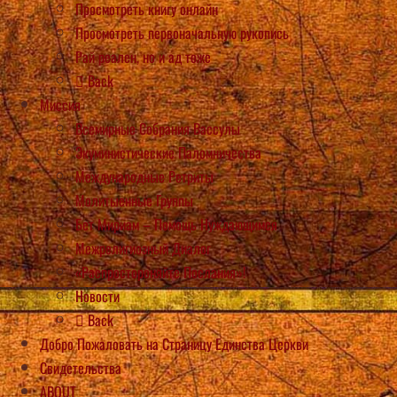
Просмотреть книгу онлайн
Просмотреть первоначальную рукопись
Рай реален, но и ад тоже
Back
Миссия
Всемирные Собрания Вассулы
Экуминистические Паломничества
Международные Ретриты
Молитыенные Группы
Бет Мириам – Помощь Нуждающимся
Межрелигиозный Диалог
«Распростороняйте Послания»!
Новости
Back
Добро Пожаловать на Страницу Единства Церкви
Свидетельства
ABOUT