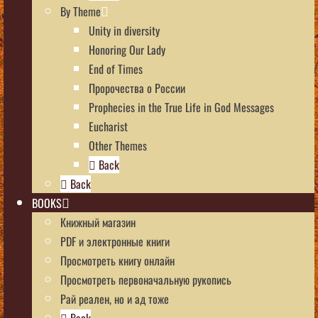
By Theme
Unity in diversity
Honoring Our Lady
End of Times
Пророчества о России
Prophecies in the True Life in God Messages
Eucharist
Other Themes
Back
Back
BOOKS
Книжный магазин
PDF и электронные книги
Просмотреть книгу онлайн
Просмотреть первоначальную рукопись
Рай реален, но и ад тоже
Back