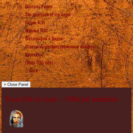
Вассула Риден
The approach of my Angel
Радио TLIG
Журнал TLIG
Фотографии и Видео
Ответы на распространённые вопросы
Контакты
Other TLIG sites
Back
× Close Panel
True Life in God — Official website