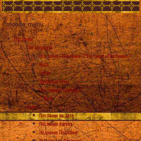
mobile_menu
Послания
The Messages
Что такое «Послания»?Что такое «Послания»?
Read
Listen
Духовные темы
Что говорит Церковь?
Back
Select
Послания по дате
Послания Ангела
Недавние Послания
Молитвы из Посланий