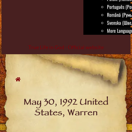
Português (Po
Română (Румы
Svenska (Шве
More Language
True Life in God - Official website
Skip
to
content
May 30, 1992 United
States, Warren