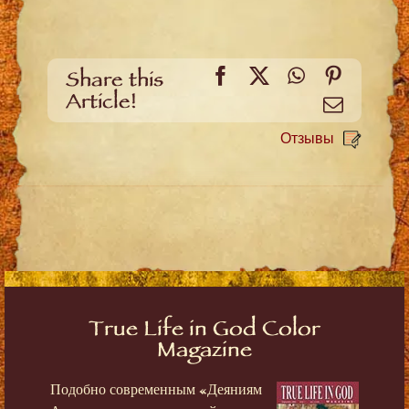
Facebook
X
WhatsApp
Pinteres
Share this
Article!
Email
Отзывы
True Life in God Color
Magazine
Подобно современным «Деяниям