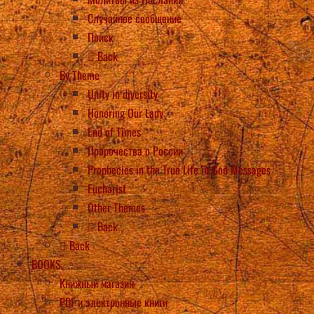
Случайное сообщение
Поиск
Back
By Theme
Unity in diversity
Honoring Our Lady
End of Times
Пророчества о России
Prophecies in the True Life in God Messages
Eucharist
Other Themes
Back
Back
BOOKS
Книжный магазин
PDF и электронные книги