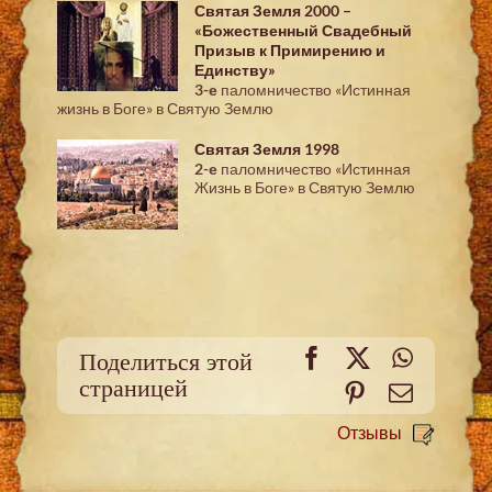
Святая Земля 2000 –
«Божественный Свадебный
Призыв к Примирению и
Единству»
3-е
паломничество «Истинная
жизнь в Боге» в Святую Землю
Святая Земля 1998
2-е
паломничество «Истинная
Жизнь в Боге» в Святую Землю
Facebook
X
WhatsA
Поделиться этой
страницей
Pinterest
Email
Отзывы