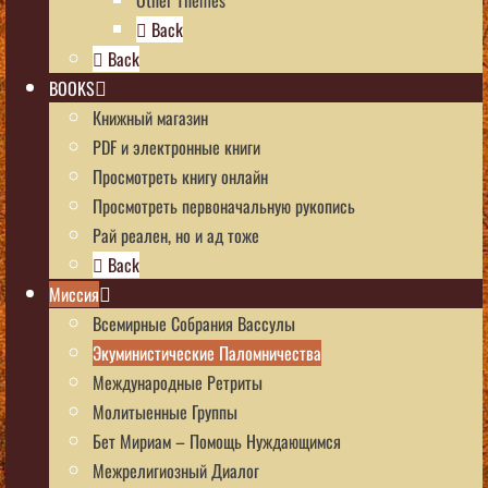
Back
Back
BOOKS
Книжный магазин
PDF и электронные книги
Просмотреть книгу онлайн
Просмотреть первоначальную рукопись
Рай реален, но и ад тоже
Back
Миссия
Всемирные Собрания Вассулы
Экуминистические Паломничества
Международные Ретриты
Молитыенные Группы
Бет Мириам – Помощь Нуждающимся
Межрелигиозный Диалог