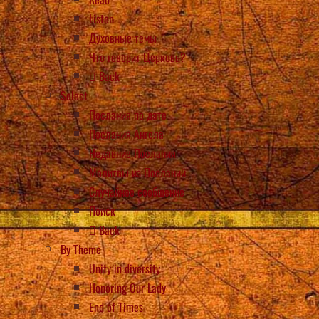
Listen
Духовные темы
Что говорит Церковь?
Back
Select
Послания по дате
Послания Ангела
Недавние Послания
Молитвы из Посланий
Случайное сообщение
Поиск
Back
By Theme
Unity in diversity
Honoring Our Lady
End of Times