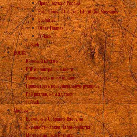
Пророчества о России
Prophecies in the True Life in God Messages
Eucharist
Other Themes
Back
Back
BOOKS
Книжный магазин
PDF и электронные книги
Просмотреть книгу онлайн
Просмотреть первоначальную рукопись
Рай реален, но и ад тоже
Back
Миссия
Всемирные Собрания Вассулы
Экуминистические Паломничества
Международные Ретриты