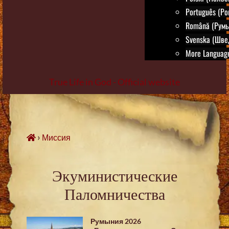
Português (Po
Română (Румы
Svenska (Шве
More Language
True Life in God - Official website
Skip
to
content
›
Миссия
Экуминистические
Паломничества
Румыния 2026