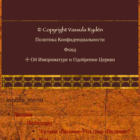
©
Copyright Vassula Rydén
Политика Конфиденциальности
Фонд
☩
Об Имприматуре и Одобрении Церкви
mobile_menu
Послания
The Messages
Что такое «Послания»?Что такое «Послания»?
Read