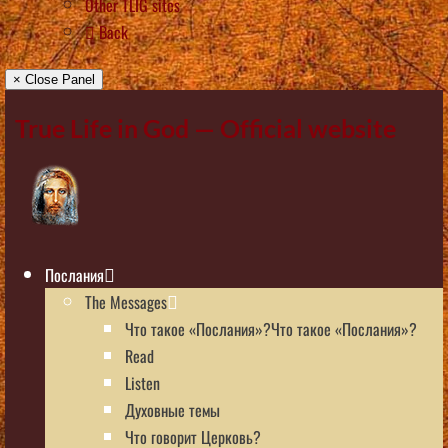
Other TLIG sites
Back
× Close Panel
True Life in God — Official website
Послания
The Messages
Что такое «Послания»?Что такое «Послания»?
Read
Listen
Духовные темы
Что говорит Церковь?