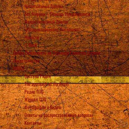
Молитыенные Группы
Бет Мириам – Помощь Нуждающимся
Межрелигиозный Диалог
«Распростороняйте Послания»!
Новости
Back
Добро Пожаловать на Страницу Единства Церкви
Свидетельства
ABOUT
Вассула Риден
The approach of my Angel
Радио TLIG
Журнал TLIG
Фотографии и Видео
Ответы на распространённые вопросы
Контакты