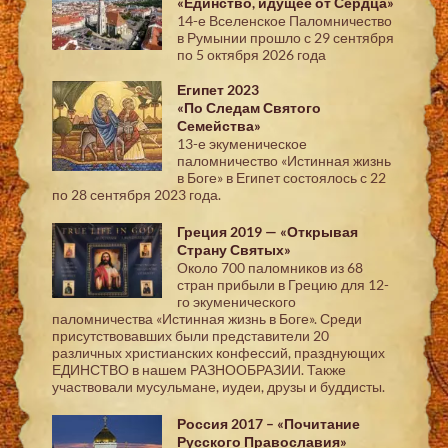
«Единство, идущее от Сердца»
14-е Вселенское Паломничество
в Румынии прошло с 29 сентября
по 5 октября 2026 года
Египет 2023
«По Следам Святого
Семейства»
13-е экуменическое
паломничество «Истинная жизнь
в Боге» в Египет состоялось с 22
по 28 сентября 2023 года.
Греция 2019 — «Открывая
Страну Святых»
Около 700 паломников из 68
стран прибыли в Грецию для 12-
го экуменического
паломничества «Истинная жизнь в Боге». Среди
присутствовавших были представители 20
различных христианских конфессий, празднующих
ЕДИНСТВО в нашем РАЗНООБРАЗИИ. Также
участвовали мусульмане, иудеи, друзы и буддисты.
Россия 2017 – «Почитание
Русского Православия»