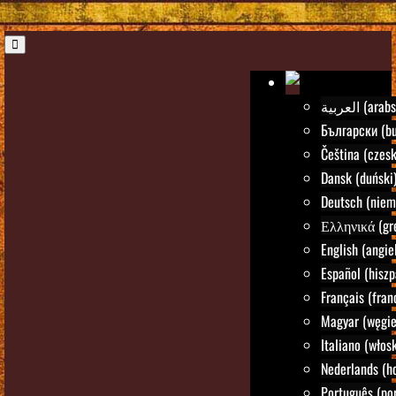
العربية (ara
Български (bu
Čeština (czesk
Dansk (duński
Deutsch (niem
Ελληνικά (gre
English (angie
Español (hiszp
Français (fran
Magyar (węgie
Italiano (włosk
Nederlands (h
Português (por