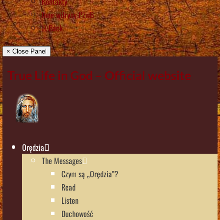
Kontakty
Inne witryny PżwB
Back
× Close Panel
True Life in God – Official website
Orędzia
The Messages
Czym są „Orędzia”?
Read
Listen
Duchowość