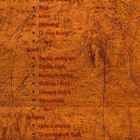
Read
Listen
Duchowość
Co mówi Kościół?
Back
Select
Orędzia według daty
Orędzia Anioła
Najnowsze orędzia
Modlitwy z Orędzi
Losowane orędzie
Wyszukiwanie
Back
By Theme
Unity in diversity
Uczczenie Matki Bożej