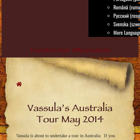
Română (rumu
Русский (rosyj
Svenska (szwe
More Language
True Life in God - Official website
Skip
to
content
Vassula’s Australia
Tour May 2014
Vassula is about to undertake a tour in Australia. If you