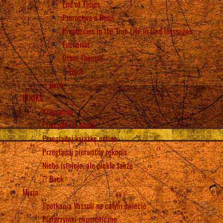
End of Times
Proroctwa o Rosji
Prophecies in the True Life in God Messages
Eucharist
Other Themes
Back
Back
BOOKS
Księgarnia
Pliki pdf i e-booki
Przeglądaj książkę online
Przeglądaj pierwotny rękopis
Niebo istnieje, ale piekło także
Back
Misja
Spotkania Vassuli na całym świecie
Pielgrzymki ekumeniczne