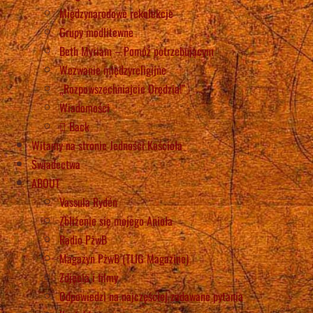
Międzynarodowe rekolekcje
Grupy modlitewne
Beth Myriam – Pomóż potrzebującym
Wezwanie międzyreligijne
„Rozpowszechniajcie Orędzia!”
Wiadomości
Back
Witamy na stronie Jedności Kościoła
Świadectwa
ABOUT
Vassula Rydén
Zbliżenie się mojego Anioła
Radio PżwB
Magazyn PżwB (TLIG Magazine)
Zdjęcia i filmy
Odpowiedzi na najczęściej zadawane pytania