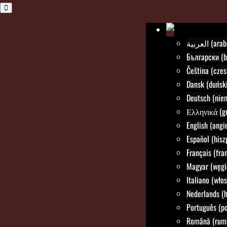
العربية (a
Български (b
Čeština (czes
Dansk (duński
Deutsch (nie
Ελληνικά (gr
English (angie
Español (hisz
Français (fra
Magyar (węgi
Italiano (włos
Nederlands (h
Português (po
Română (rum