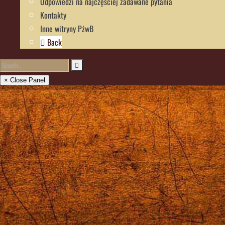
Odpowiedzi na najczęściej zadawane pytania
Kontakty
Inne witryny PżwB
Back
× Close Panel