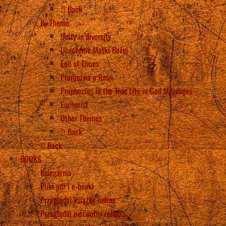
Back
By Theme
Unity in diversity
Uczczenie Matki Bożej
End of Times
Proroctwa o Rosji
Prophecies in the True Life in God Messages
Eucharist
Other Themes
Back
Back
BOOKS
Księgarnia
Pliki pdf i e-booki
Przeglądaj książkę online
Przeglądaj pierwotny rękopis