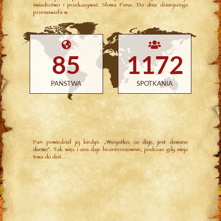
świadectwo i przekazywać Słowa Pana. Do dnia dzisiejszego
przemawiała w
85
1172
PAŃSTWA
SPOTKANIA
Pan powiedział jej kiedyś: „
Wszystko, co daję, jest dawane
darmo
”. Tak więc i ona daje bezinteresownie, podczas gdy misja
trwa do dziś…