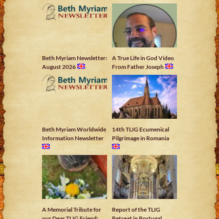
Beth Myriam Newsletter:
A True Life in God Video
August 2026
From Father Joseph
Beth Myriam Worldwide
14th TLIG Ecumenical
Information Newsletter
Pilgrimage in Romania
A Memorial Tribute for
Report of the TLIG
our Dear TLIG Friend:
Retreat in Portugal,