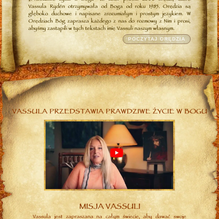
Vassula Rydén otrzymywała od Boga od roku 1985. Orędzia są
głęboko duchowe i napisane zrozumiałym i prostym językiem. W
Orędziach Bóg zaprasza każdego z nas do rozmowy z Nim i prosi,
abyśmy zastąpili w tych tekstach imię Vassuli naszym własnym.
POCZYTAJ ORĘDZIA
VASSULA PRZEDSTAWIA PRAWDZIWE ŻYCIE W BOGU
MISJA VASSULI
Vassula jest zapraszana na całym świecie, aby dawać swoje