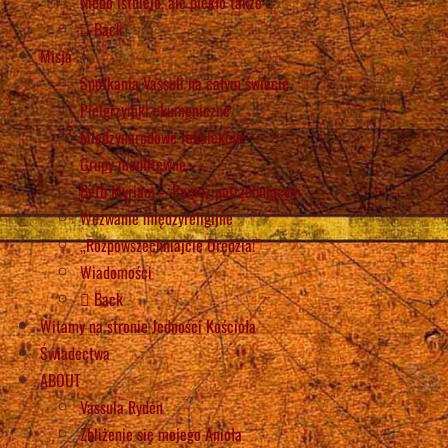
Niebo istnieje, ale piekło także
Back
Misja
Spotkania Vassuli na całym świecie
Pielgrzymki ekumeniczne
Międzynarodowe rekolekcje
Grupy modlitewne
Beth Myriam – Pomóż potrzebującym
Wezwanie międzyreligijne
„Rozpowszechniajcie Orędzia!”
Wiadomości
Back
Witamy na stronie Jedności Kościoła
Świadectwa
ABOUT
Vassula Rydén
Zbliżenie się mojego Anioła