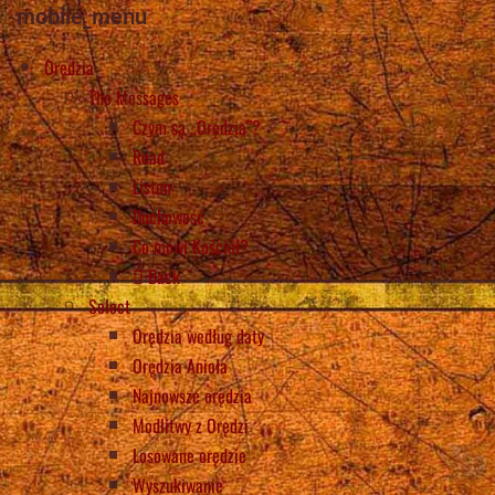
mobile_menu
Orędzia
The Messages
Czym są „Orędzia”?
Read
Listen
Duchowość
Co mówi Kościół?
Back
Select
Orędzia według daty
Orędzia Anioła
Najnowsze orędzia
Modlitwy z Orędzi
Losowane orędzie
Wyszukiwanie