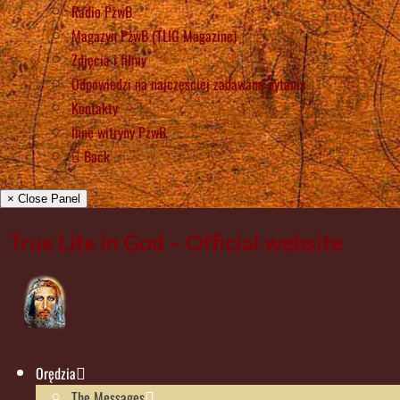
Radio PżwB
Magazyn PżwB (TLIG Magazine)
Zdjęcia i filmy
Odpowiedzi na najczęściej zadawane pytania
Kontakty
Inne witryny PżwB
Back
× Close Panel
True Life in God – Official website
Orędzia
The Messages