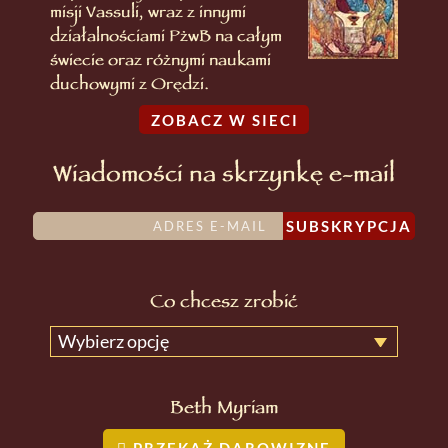
misji Vassuli, wraz z innymi
działalnościami PżwB na całym
świecie oraz różnymi naukami
duchowymi z Orędzi.
ZOBACZ W SIECI
Wiadomości na skrzynkę e-mail
SUBSKRYPCJA
Co chcesz zrobić
Wybierz opcję
Beth Myriam
PRZEKAŻ DAROWIZNĘ