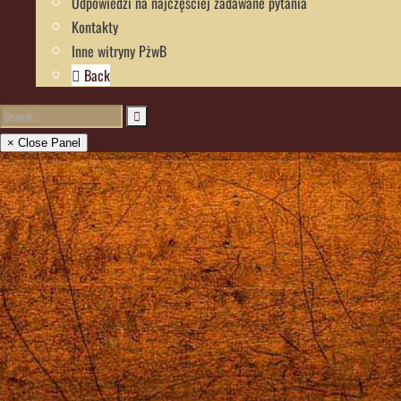
Odpowiedzi na najczęściej zadawane pytania
Kontakty
Inne witryny PżwB
Back
× Close Panel