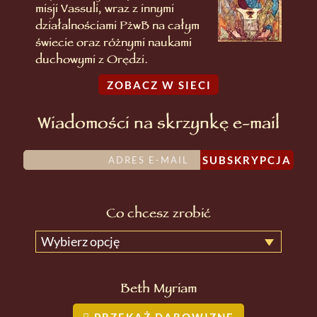
misji Vassuli, wraz z innymi
działalnościami PżwB na całym
świecie oraz różnymi naukami
duchowymi z Orędzi.
ZOBACZ W SIECI
Wiadomości na skrzynkę e-mail
SUBSKRYPCJA
Co chcesz zrobić
Wybierz opcję
Beth Myriam
PRZEKAŻ DAROWIZNĘ