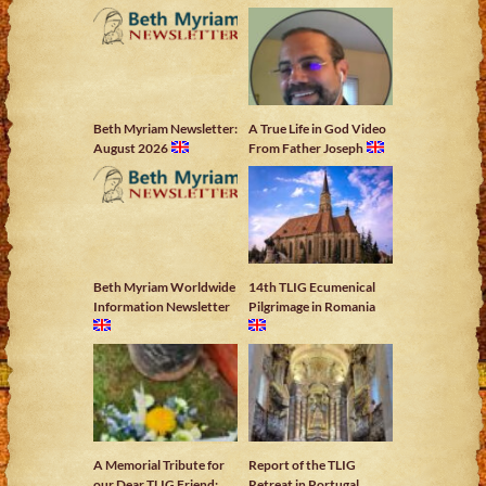
Beth Myriam Newsletter:
A True Life in God Video
August 2026
From Father Joseph
Beth Myriam Worldwide
14th TLIG Ecumenical
Information Newsletter
Pilgrimage in Romania
A Memorial Tribute for
Report of the TLIG
our Dear TLIG Friend:
Retreat in Portugal,