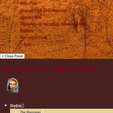
Radio PżwB
Magazyn PżwB (TLIG Magazine)
Zdjęcia i filmy
Odpowiedzi na najczęściej zadawane pytania
Kontakty
Inne witryny PżwB
Back
× Close Panel
True Life in God – Official website
Orędzia
The Messages