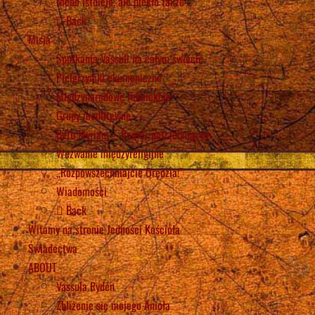
Niebo istnieje, ale piekło także
Back
Misja
Spotkania Vassuli na całym świecie
Pielgrzymki ekumeniczne
Międzynarodowe rekolekcje
Grupy modlitewne
Beth Myriam – Pomóż potrzebującym
Wezwanie międzyreligijne
„Rozpowszechniajcie Orędzia!”
Wiadomości
Back
Witamy na stronie Jedności Kościoła
Świadectwa
ABOUT
Vassula Rydén
Zbliżenie się mojego Anioła