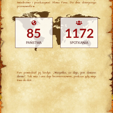
świadectwo i przekazywać Słowa Pana. Do dnia dzisiejszego
przemawiała w
85
1172
PAŃSTWA
SPOTKANIA
Pan powiedział jej kiedyś: „
Wszystko, co daję, jest dawane
darmo
”. Tak więc i ona daje bezinteresownie, podczas gdy misja
trwa do dziś…