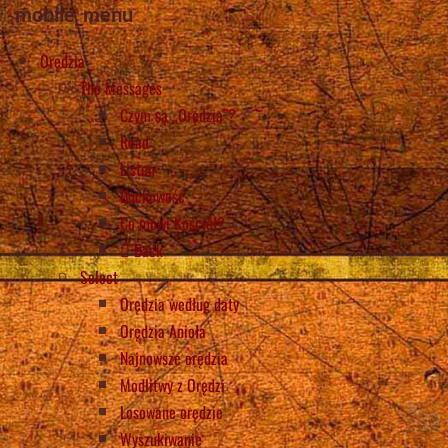
mobile_menu
Orędzia
The Messages
Czym są „Orędzia”?
Read
Listen
Duchowość
Co mówi Kościół?
Back
Select
Orędzia według daty
Orędzia Anioła
Najnowsze orędzia
Modlitwy z Orędzi
Losowane orędzie
Wyszukiwanie