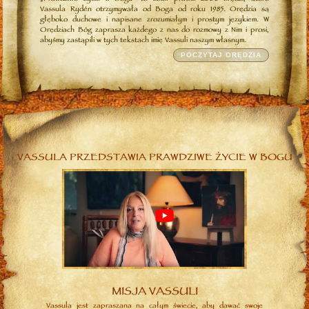
Vassula Rydén otrzymywała od Boga od roku 1985. Orędzia są
głęboko duchowe i napisane zrozumiałym i prostym językiem. W
Orędziach Bóg zaprasza każdego z nas do rozmowy z Nim i prosi,
abyśmy zastąpili w tych tekstach imię Vassuli naszym własnym.
POCZYTAJ ORĘDZIA
VASSULA PRZEDSTAWIA PRAWDZIWE ŻYCIE W BOGU
MISJA VASSULI
Vassula jest zapraszana na całym świecie, aby dawać swoje