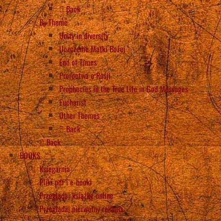
Back
By Theme
Unity in diversity
Uczczenie Matki Bożej
End of Times
Proroctwa o Rosji
Prophecies in the True Life in God Messages
Eucharist
Other Themes
Back
Back
BOOKS
Księgarnia
Pliki pdf i e-booki
Przeglądaj książkę online
Przeglądaj pierwotny rękopis