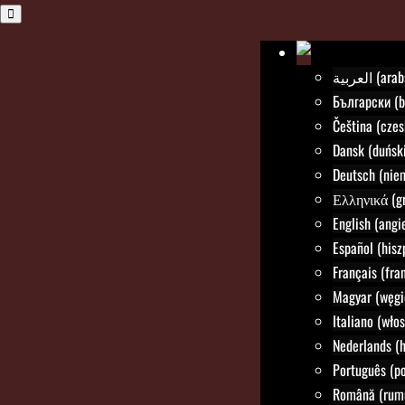
العربية (a
Български (b
Čeština (czes
Dansk (duński
Deutsch (nie
Ελληνικά (gr
English (angie
Español (hisz
Français (fra
Magyar (węgi
Italiano (włos
Nederlands (h
Português (po
Română (rum