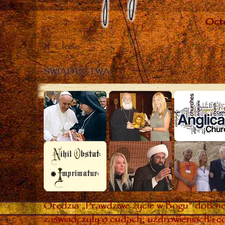
Close
ŚWIADECTWA
Orędzia „Prawdziwe życie w Bogu” dotknęł
zaświadczyły o cudach, uzdrowieniach i co