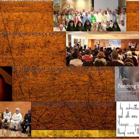
ZYNARODOWE REKOLEKCJE
BETH MYRIAM – POMÓŻ POTRZEBUJĄCYM
„ROZPOWSZECHNIAJCIE ORĘDZIA!”