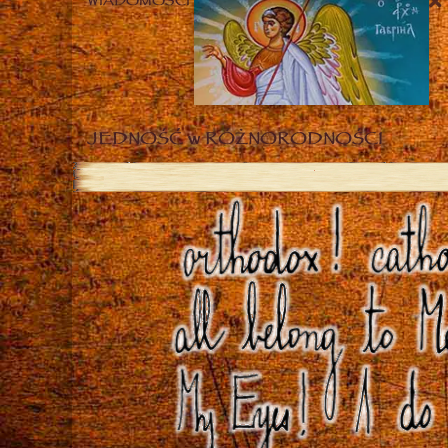
WIADOMOŚCI
JEDNOŚĆ w RÓŻNORODNOŚCI