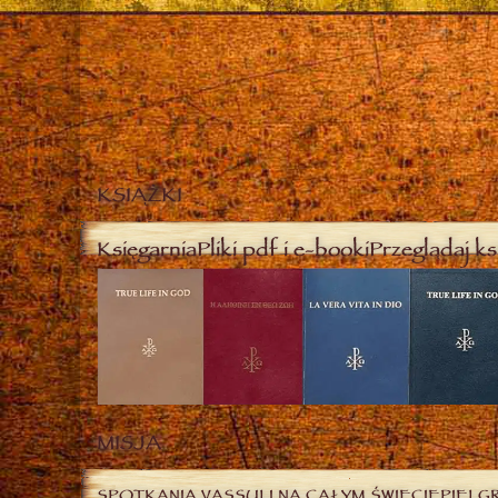
KSIĄŻKI
Księgarnia
Pliki pdf i e-booki
Przeglądaj ks
MISJA
SPOTKANIA VASSULI NA CAŁYM ŚWIECIE
PIELG