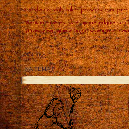
Orędzia zostały także poświadczone przez
Wezwanie nie jest skierowane jedynie do ch
„Prawdziwe życie w Bogu” wywarło na świa
Close
NA TEMAT