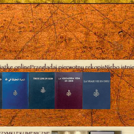
iążkę online
Przeglądaj pierwotny rękopis
Niebo istnie
Close
RZYMKI EKUMENICZNE