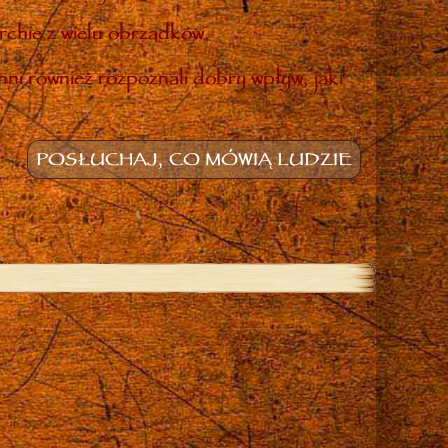
rchię z wielu obrządków.
inni również rozpoznali dobry wpływ, jaki
POSŁUCHAJ, CO MÓWIĄ LUDZIE