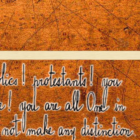
Close