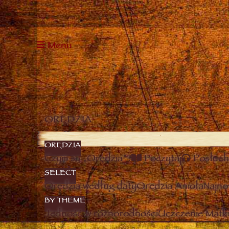
Menu
ORĘDZIA
ORĘDZIA
Czym są „Orędzia”?
Poczytaj
Posłuch
SELECT
Orędzia według daty
Orędzia Anioła
Najno
BY THEME
Jedność w różnorodności
Uczczenie Matki