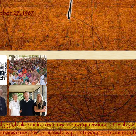
y głęboko milionów dusz na całym świecie. Osoby z 
 najważniejsze, o prawdziwych i trwających zmianach