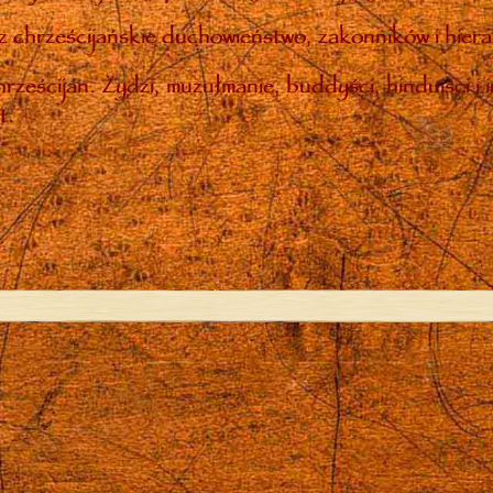
 chrześcijańskie duchowieństwo, zakonników i hiera
rześcijan. Żydzi, muzułmanie, buddyści, hinduiści i 
t.