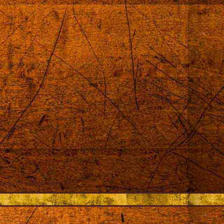
róż
auki na całym świecie