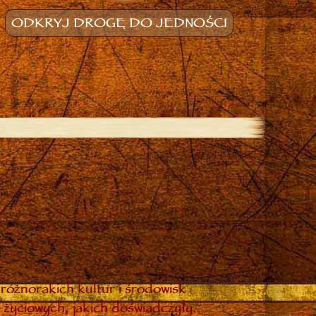
ODKRYJ DROGĘ DO JEDNOŚCI
różnorakich kultur i środowisk
 życiowych, jakich doświadczyły.