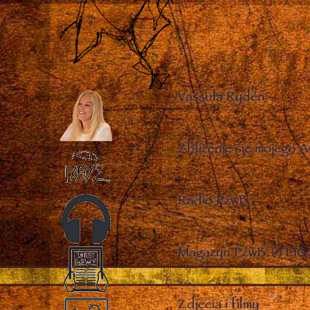
Vassula Rydén
–
Zbliżenie się mojego A
Radio PżwB
–
Magazyn PżwB (TLIG 
Zdjęcia i filmy
–