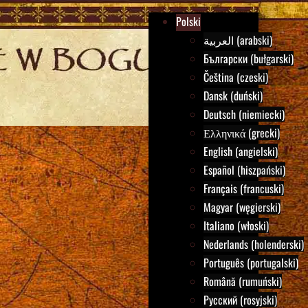
Polski
العربية (arabski)
Български (bułgarski)
Čeština (czeski)
Dansk (duński)
Deutsch (niemiecki)
Ελληνικά (grecki)
English (angielski)
Español (hiszpański)
Français (francuski)
Magyar (węgierski)
Italiano (włoski)
Nederlands (holenderski)
Português (portugalski)
Română (rumuński)
Русский (rosyjski)