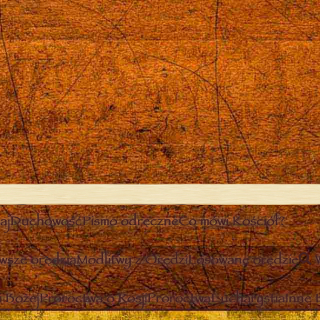
aj
Duchowość
Pismo odręczne
Co mówi Kościół?
wsze orędzia
Modlitwy z Orędzi
Losowane orędzie
 Bożej
Proroctwa o Rosji
Proroctwa
Eucharystia
Inne 