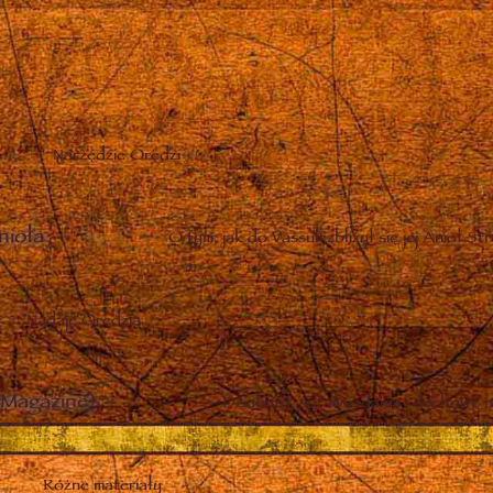
Narzędzie Orędzi
nioła
–
O tym, jak do Vassuli zbliżył się jej Anioł St
Nadaje Orędzia
Magazine)
–
Działania, sprawozdania i duchowe n
Różne materiały