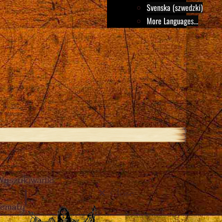
Svenska (szwedzki)
More Languages...
Wyszukiwanie
Close
tematy