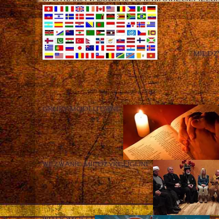
MIĘD
GRUPY MODLITEWNE
WEZWANIE MIĘDZYRELIGIJNE