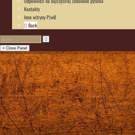
Odpowiedzi na najczęściej zadawane pytania
Kontakty
Inne witryny PżwB
Back
× Close Panel