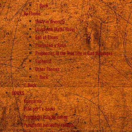
Back
By Theme
Unity in diversity
Uczczenie Matki Bożej
End of Times
Proroctwa o Rosji
Prophecies in the True Life in God Messages
Eucharist
Other Themes
Back
Back
BOOKS
Księgarnia
Pliki pdf i e-booki
Przeglądaj książkę online
Przeglądaj pierwotny rękopis