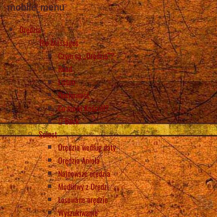
mobile_menu
Orędzia
The Messages
Czym są „Orędzia”?
Read
Listen
Duchowość
Co mówi Kościół?
Back
Select
Orędzia według daty
Orędzia Anioła
Najnowsze orędzia
Modlitwy z Orędzi
Losowane orędzie
Wyszukiwanie