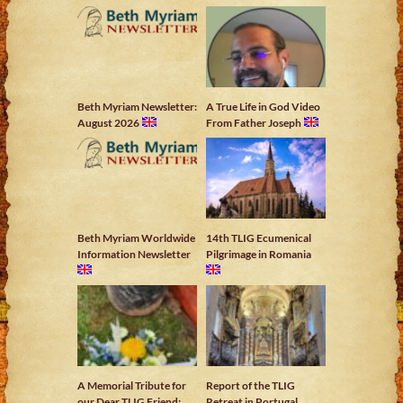
Beth Myriam Newsletter:
A True Life in God Video
August 2026
From Father Joseph
Beth Myriam Worldwide
14th TLIG Ecumenical
Information Newsletter
Pilgrimage in Romania
A Memorial Tribute for
Report of the TLIG
our Dear TLIG Friend:
Retreat in Portugal,