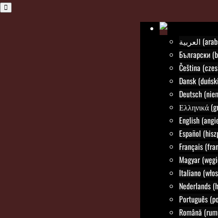
العربية (a
Български (b
Čeština (czes
Dansk (duński
Deutsch (nie
Ελληνικά (gr
English (angie
Español (hisz
Français (fra
Magyar (węgi
Italiano (włos
Nederlands (h
Português (po
Română (rum