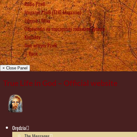
Radio PżwB
Magazyn PżwB (TLIG Magazine)
Zdjęcia i filmy
Odpowiedzi na najczęściej zadawane pytania
Kontakty
Inne witryny PżwB
Back
× Close Panel
True Life in God – Official website
Orędzia
The Messages