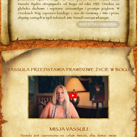
Vassula Rydén otrzymywała od Boga od roku 1985. Orędzia są
głęboko duchowe i napisane zrozumiałym i prostym językiem. W
Orędziach Bóg zaprasza każdego z nas do rozmowy z Nim i prosi,
abyśmy zastąpili w tych tekstach imię Vassuli naszym własnym.
POCZYTAJ ORĘDZIA
VASSULA PRZEDSTAWIA PRAWDZIWE ŻYCIE W BOGU
MISJA VASSULI
Vassula jest zapraszana na całym świecie, aby dawać swoje