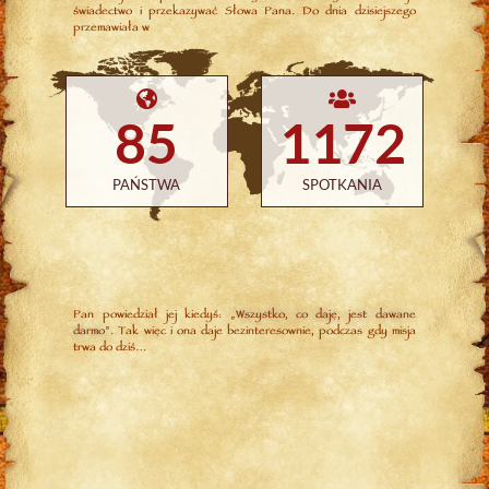
świadectwo i przekazywać Słowa Pana. Do dnia dzisiejszego
przemawiała w
85
1172
PAŃSTWA
SPOTKANIA
Pan powiedział jej kiedyś: „
Wszystko, co daję, jest dawane
darmo
”. Tak więc i ona daje bezinteresownie, podczas gdy misja
trwa do dziś…