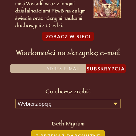
misji Vassuli, wraz z innymi
działalnościami PżwB na całym
świecie oraz różnymi naukami
duchowymi z Orędzi.
ZOBACZ W SIECI
Wiadomości na skrzynkę e-mail
SUBSKRYPCJA
Co chcesz zrobić
Wybierz opcję
Beth Myriam
PRZEKAŻ DAROWIZNĘ