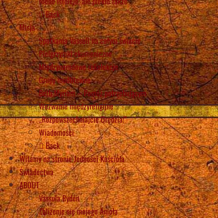
Niebo istnieje, ale piekło także
Back
Misja
Spotkania Vassuli na całym świecie
Pielgrzymki ekumeniczne
Międzynarodowe rekolekcje
Grupy modlitewne
Beth Myriam – Pomóż potrzebującym
Wezwanie międzyreligijne
„Rozpowszechniajcie Orędzia!”
Wiadomości
Back
Witamy na stronie Jedności Kościoła
Świadectwa
ABOUT
Vassula Rydén
Zbliżenie się mojego Anioła