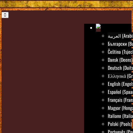
العربية (Ar
Български (Bu
Čeština (Tsjec
Dansk (Deens)
Deutsch (Duits
Ελληνικά (Gr
English (Engel
Español (Spaa
Français (Fran
Magyar (Honga
Italiano (Itali
Polski (Pools)
Português (Po