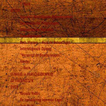
Back
MISSIE
Vassula’s Wereldwijde Bijeenkomsten
Oecumenische Pelgrimages
Internationale Retraites
Gebedsgroepen
Beth Myriam – Help de Behoeftigen
Interreligieuze Oproep
“Verspreid de Boodschappen”!
Nieuws
Back
EENHEID in VERSCHEIDENHEID
GETUIGENISSEN
OVER
Vassula Rydén
De toenadering van mijn Engel
TLIG Radio