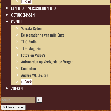
Back
EENHEID in VERSCHEIDENHEID
GETUIGENISSEN
OVER
Vassula Rydén
De toenadering van mijn Engel
TLIG Radio
TLIG Magazine
Foto’s en Video’s
Antwoorden op Veelgestelde Vragen
Contacten
Andere WLIG-sites
Back
ZOEKEN
× Close Panel