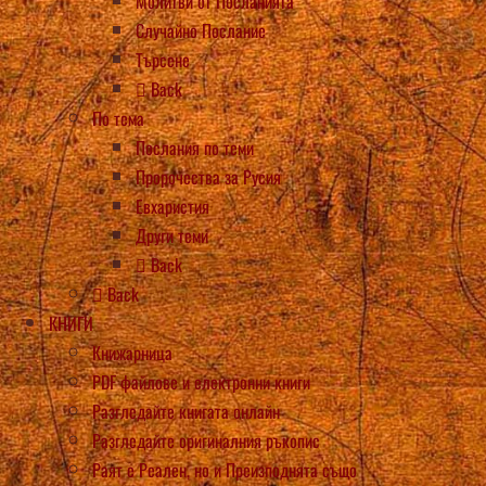
Молитви от Посланията
Случайно Послание
Търсене
Back
По тема
Послания по теми
Пророчества за Русия
Евхаристия
Други теми
Back
Back
КНИГИ
Книжарница
PDF файлове и електронни книги
Разгледайте книгата онлайн
Разгледайте оригиналния ръкопис
Раят е Реален, но и Преизподнята също