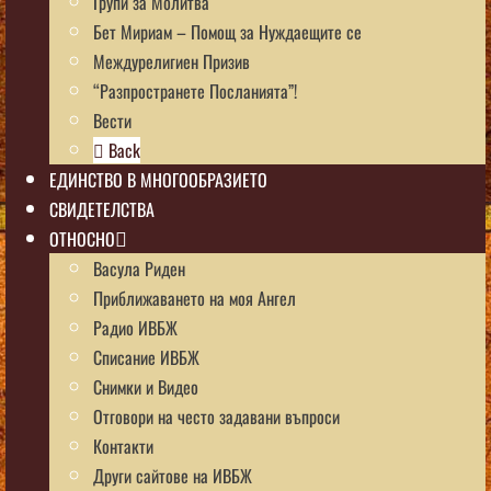
Групи за Молитва
Бет Мириам – Помощ за Нуждаещите се
Междурелигиен Призив
“Разпространете Посланията”!
Вести
Back
ЕДИНСТВО В МНОГООБРАЗИЕТО
СВИДЕТЕЛСТВА
ОТНОСНО
Васула Риден
Приближаването на моя Ангел
Радио ИВБЖ
Списание ИВБЖ
Снимки и Видео
Отговори на често задавани въпроси
Контакти
Други сайтове на ИВБЖ