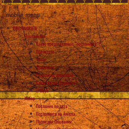
mobile_menu
ПОСЛАНИЯТА
Посланията
Какво представляват “посланията”?
Прочетете
Чуйте
Духовност
Ръкописно записване
Какво казва Църквата?
Back
Избор
Послания по дата
Посланията на Ангела
Последни Послания