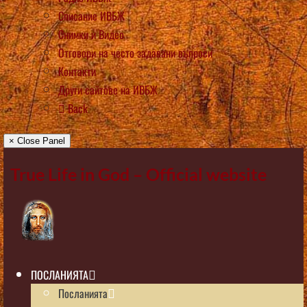
Списание ИВБЖ
Снимки и Видео
Отговори на често задавани въпроси
Контакти
Други сайтове на ИВБЖ
Back
× Close Panel
True Life in God – Official website
ПОСЛАНИЯТА
Посланията