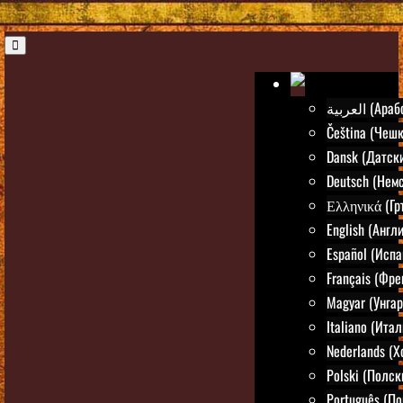
العربية (Ар
Čeština (Чешк
Dansk (Датск
Deutsch (Нем
Ελληνικά (Гр
English (Англ
Español (Испа
Français (Фре
Magyar (Унгар
Italiano (Ита
Nederlands (
Polski (Полск
Português (По