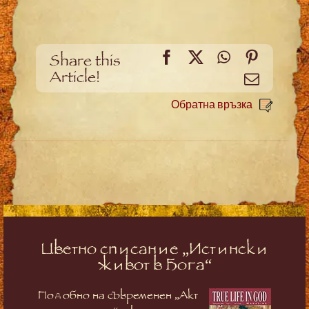
Facebook
X
WhatsApp
Pinteres
Share this
Article!
Meйл
Обратна връзка
Цветно списание „Истински
живот в Бога“
Подобно на съвременен „Акт