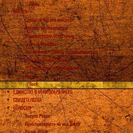
Back
МИСИЯ
Срещи на Васула по Света
Вселенски Поклонения
Международни Оттегляния
Групи за Молитва
Бет Мириам – Помощ за Нуждаещите се
Междурелигиен Призив
“Разпространете Посланията”!
Вести
Back
ЕДИНСТВО В МНОГООБРАЗИЕТО
СВИДЕТЕЛСТВА
ОТНОСНО
Васула Риден
Приближаването на моя Ангел
Радио ИВБЖ