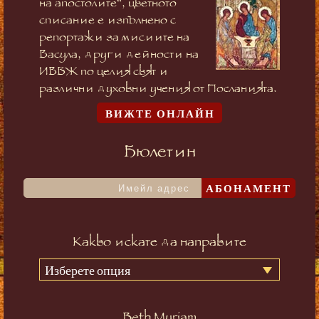
на апостолите“, цветното
списание е изпълнено с
репортажи за мисиите на
Васула, други дейности на
ИВБЖ по целия свят и
различни духовни учения от Посланията.
ВИЖТЕ ОНЛАЙН
Бюлетин
АБОНАМЕНТ
Какво искате да направите
Изберете опция
Beth Myriam