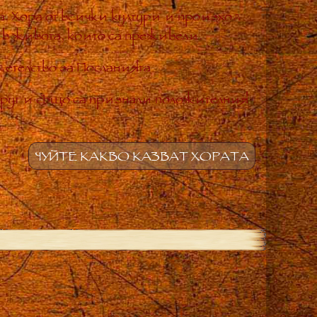
. Хора от всички култури и произход
 в живота, които са преживели.
етелство за Посланията
други също са признали положителния
ЧУЙТЕ КАКВО КАЗВАТ ХОРАТА