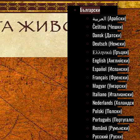
Български
العربية (Арабски)
Čeština (Чешки)
Dansk (Датски)
Deutsch (Немски)
Ελληνικά (Гръцки)
English (Английски)
Español (Испански)
Français (Френски)
Magyar (Унгарски)
Italiano (Италиански)
Nederlands (Холандски)
Polski (Полски)
Português (Португалски)
Română (Румънски)
Русский (Руски)