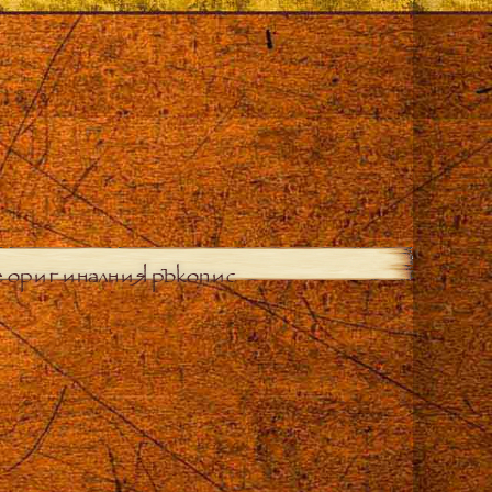
е оригиналния ръкопис