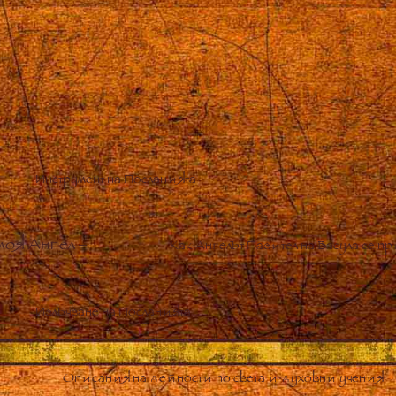
Инструмент на Посланията
моя Ангел
–
Как Ангелът Пазител на Васула се 
Излъчване на Посланията
Описания на дейности по света и духовни учения