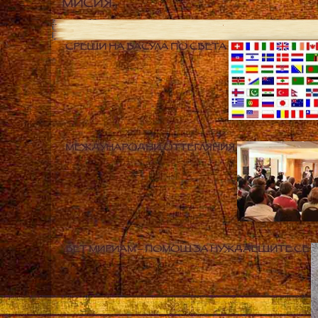
МИСИЯ
СРЕЩИ НА ВАСУЛА ПО СВЕТА
МЕЖДУНАРОДНИ ОТТЕГЛЯНИЯ
БЕТ МИРИАМ – ПОМОЩ ЗА НУЖДАЕЩИТЕ СЕ