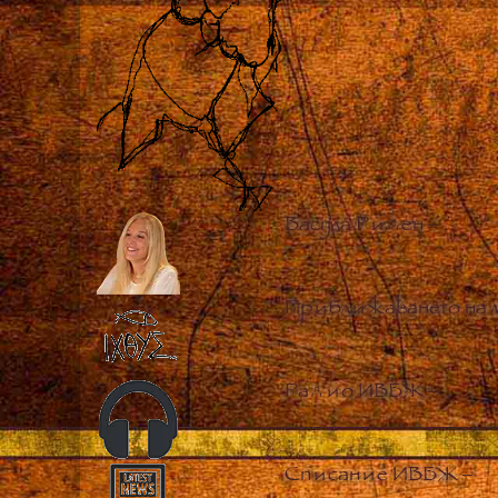
Васула Риден
–
Приближаването на 
Радио ИВБЖ
–
Списание ИВБЖ
–