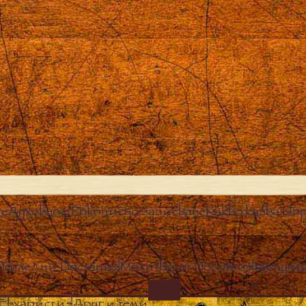
те
Духовност
Ръкописно записване
Какво казва Цър
Последни Послания
Молитви от Посланията
Случа
Close
IMAGE
Евхаристия
Други теми