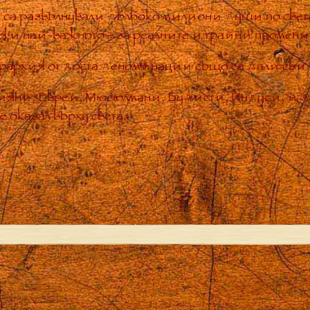
 са развълнували дълбоко милиони души по света
ия и най-важното – за реалните и трайни промени
рархия от доста деноминации също са дали свид
тияни, Евреи, Мюсюлмани, Будисти, Индуси, и 
 оказал върху света.