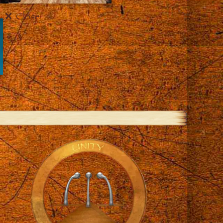
Close