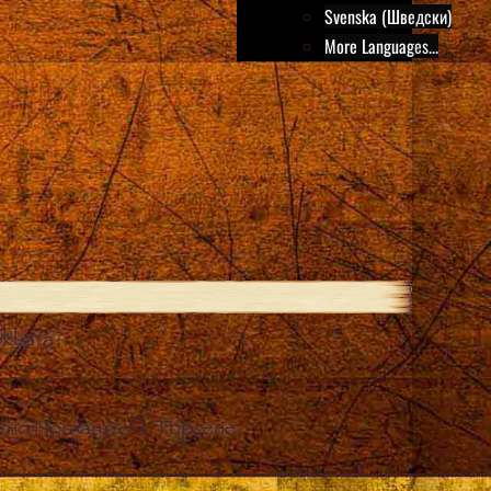
Svenska (Шведски)
More Languages...
квата?
йно Послание
Търсене