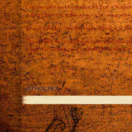
Посланията на Истинския в Бога Живот
дават свидетелства за чудеса, изцелен
Християнско духовенство, монаси и йе
Призивът не се обръща само към Хрис
ефект, който Истинският в Бога Живот е
Close
ОТНОСНО