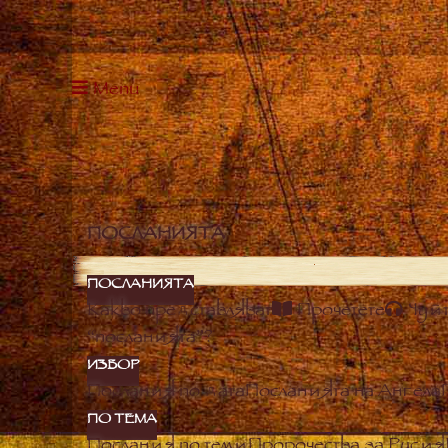
Menu
ПОСЛАНИЯТА
ПОСЛАНИЯТА
Какво представляват
Прочетете
Чуй
“посланията”?
ИЗБОР
Послания по дата
Посланията на Ангела
ПО ТЕМА
Послания по теми
Пророчества за Русия