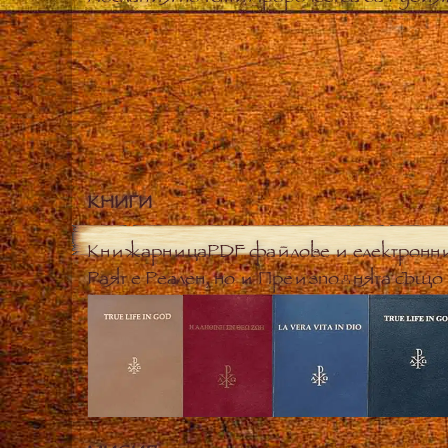
КНИГИ
Книжарница
PDF файлове и електронн
Раят е Реален, но и Преизподнята също