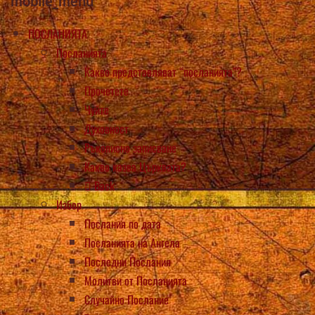
mobile_menu
ПОСЛАНИЯТА
Посланията
Какво представляват “посланията”?
Прочетете
Чуйте
Духовност
Ръкописно записване
Какво казва Църквата?
Back
Избор
Послания по дата
Посланията на Ангела
Последни Послания
Молитви от Посланията
Случайно Послание