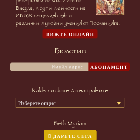
репортажи за мисиите на
Васула, други дейности на
ИВБЖ по целия свят и
различни духовни учения от Посланията.
ВИЖТЕ ОНЛАЙН
Бюлетин
АБОНАМЕНТ
Какво искате да направите
Изберете опция
Beth Myriam
ДАРЕТЕ СЕГА