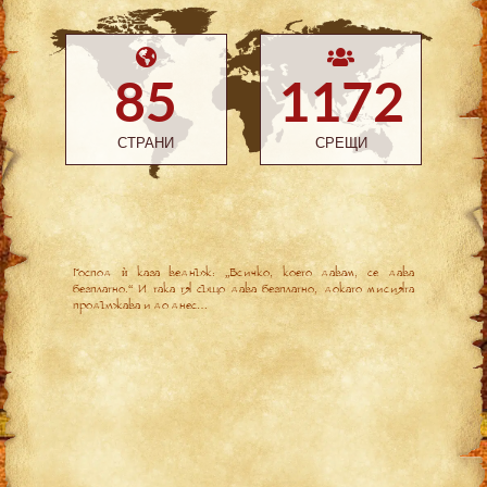
85
1172
СТРАНИ
СРЕЩИ
Господ ѝ каза веднъж: „Всичко, което давам, се дава
безплатно.“ И така тя също дава безплатно, докато мисията
продължава и до днес…