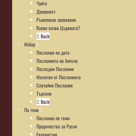
Чуйте
Духовност
Ръкописно записване
Какво казва Църквата?
Back
Избор
Послания по дата
Посланията на Ангела
Последни Послания
Молитви от Посланията
Случайно Послание
Търсене
Back
По тема
Послания по теми
Пророчества за Русия
Евхаристия