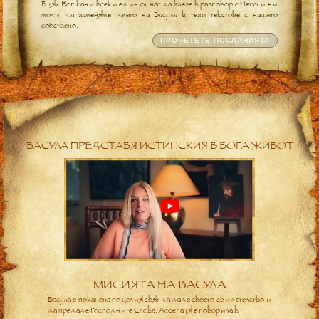
В тях Бог кани всеки един от нас да влезе в разговор с Него и ни
моли да заменяме името на Васула в тези текстове с нашето
собствено.
ПРОЧЕТЕТЕ ПОСЛАНИЯТА
ВАСУЛА ПРЕДСТАВЯ ИСТИНСКИЯ В БОГА ЖИВОТ
МИСИЯТА НА ВАСУЛА
Васула е поканена по целия свят да даде своето свидетелство и
да предаде Господните Слова. Досега тя е говорила в