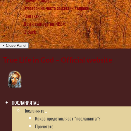
Снимки и Видео
Отговори на често задавани въпроси
Контакти
Други сайтове на ИВБЖ
Back
× Close Panel
True Life in God – Official website
ПОСЛАНИЯТА
Посланията
Какво представляват “посланията”?
Прочетете