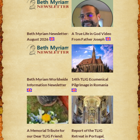
Beth Myriam Newsletter:
A True Life in God Video
August 2026
From Father Joseph
Beth Myriam Worldwide
14th TLIG Ecumenical
Information Newsletter
Pilgrimage in Romania
A Memorial Tribute for
Report of the TLIG
our Dear TLIG Friend:
Retreat in Portugal,