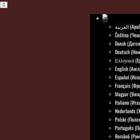
العربية (
Čeština (Чеш
Dansk (Датск
Deutsch (Нем
Ελληνικά (Г
English (Анг
Español (Исп
Français (Фр
Magyar (Унга
Italiano (Ит
Nederlands (
Polski (Полс
Português (П
Română (Рум