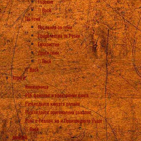
Търсене
Back
По тема
Послания по теми
Пророчества за Русия
Евхаристия
Други теми
Back
Back
КНИГИ
Книжарница
PDF файлове и електронни книги
Разгледайте книгата онлайн
Разгледайте оригиналния ръкопис
Раят е Реален, но и Преизподнята също
Back
МИСИЯ