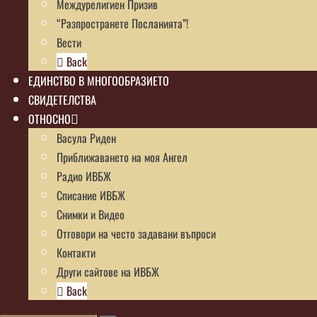
Междурелигиен Призив
“Разпространете Посланията”!
Вести
Back
ЕДИНСТВО В МНОГООБРАЗИЕТО
СВИДЕТЕЛСТВА
ОТНОСНО
Васула Риден
Приближаването на моя Ангел
Радио ИВБЖ
Списание ИВБЖ
Снимки и Видео
Отговори на често задавани въпроси
Контакти
Други сайтове на ИВБЖ
Back