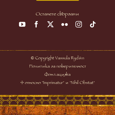
Останете свързани
©
Copyright Vassula Rydén
Политика за поверителност
Фондацията
☩
относно "Imprimatur" и "Nihil Obstat"