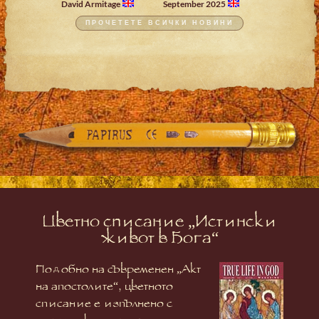
David Armitage
September 2025
ПРОЧЕТЕТЕ ВСИЧКИ НОВИНИ
Цветно списание „Истински
живот в Бога“
Подобно на съвременен „Акт
на апостолите“, цветното
списание е изпълнено с