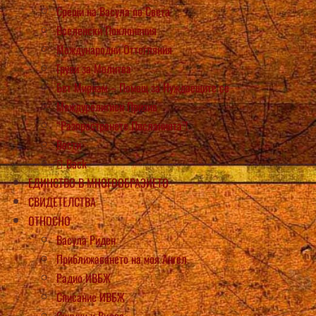
Срещи на Васула по Света
Вселенски Поклонения
Международни Оттегляния
Групи за Молитва
Бет Мириам – Помощ за Нуждаещите се
Междурелигиен Призив
“Разпространете Посланията”!
Вести
Back
ЕДИНСТВО В МНОГООБРАЗИЕТО
СВИДЕТЕЛСТВА
ОТНОСНО
Васула Риден
Приближаването на моя Ангел
Радио ИВБЖ
Списание ИВБЖ