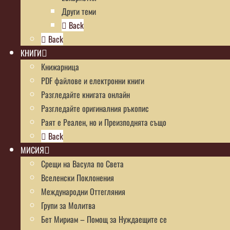
Други теми
Back
Back
КНИГИ
Книжарница
PDF файлове и електронни книги
Разгледайте книгата онлайн
Разгледайте оригиналния ръкопис
Раят е Реален, но и Преизподнята също
Back
МИСИЯ
Срещи на Васула по Света
Вселенски Поклонения
Международни Оттегляния
Групи за Молитва
Бет Мириам – Помощ за Нуждаещите се