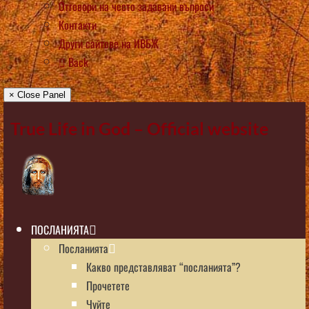
Отговори на често задавани въпроси
Контакти
Други сайтове на ИВБЖ
Back
× Close Panel
True Life in God – Official website
ПОСЛАНИЯТА
Посланията
Какво представляват “посланията”?
Прочетете
Чуйте