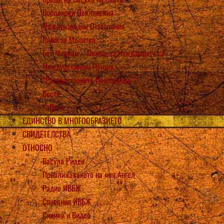
Вселенски Поклонения
Международни Оттегляния
Групи за Молитва
Бет Мириам – Помощ за Нуждаещите се
Междурелигиен Призив
“Разпространете Посланията”!
Вести
Back
ЕДИНСТВО В МНОГООБРАЗИЕТО
СВИДЕТЕЛСТВА
ОТНОСНО
Васула Риден
Приближаването на моя Ангел
Радио ИВБЖ
Списание ИВБЖ
Снимки и Видео