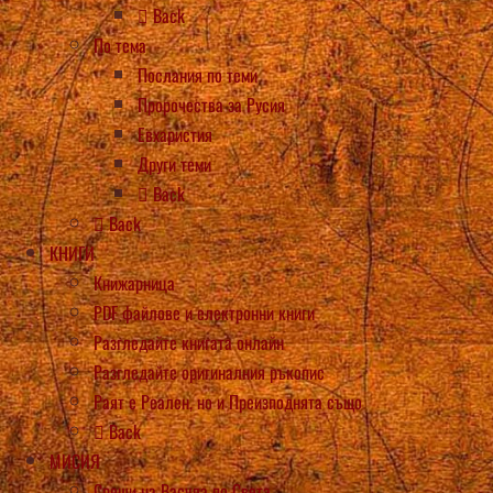
Back
По тема
Послания по теми
Пророчества за Русия
Евхаристия
Други теми
Back
Back
КНИГИ
Книжарница
PDF файлове и електронни книги
Разгледайте книгата онлайн
Разгледайте оригиналния ръкопис
Раят е Реален, но и Преизподнята също
Back
МИСИЯ
Срещи на Васула по Света