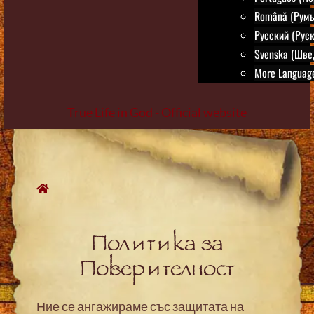
Română (Румъ
Русский (Руск
Svenska (Шве
More Language
True Life in God - Official website
Skip
to
content
Политика за
Поверителност
Ние се ангажираме със защитата на