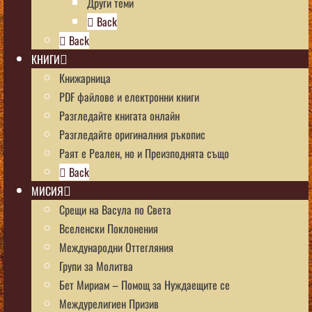
Други теми
Back
Back
КНИГИ
Книжарница
PDF файлове и електронни книги
Разгледайте книгата онлайн
Разгледайте оригиналния ръкопис
Раят е Реален, но и Преизподнята също
Back
МИСИЯ
Срещи на Васула по Света
Вселенски Поклонения
Международни Оттегляния
Групи за Молитва
Бет Мириам – Помощ за Нуждаещите се
Междурелигиен Призив