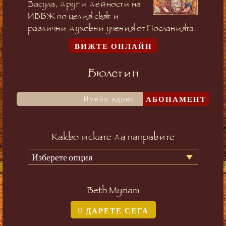
Васула, други дейности на
ИВБЖ по целия свят и
различни духовни учения от Посланията.
ВИЖТЕ ОНЛАЙН
Бюлетин
АБОНАМЕНТ
Какво искате да направите
Изберете опция
Beth Myriam
ДАРЕТЕ СЕГА