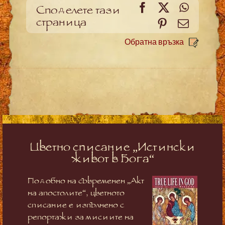
Facebook
X
WhatsA
Споделете тази
страница
Pinterest
Meйл
Обратна връзка
Цветно списание „Истински
живот в Бога“
Подобно на съвременен „Акт
на апостолите“, цветното
списание е изпълнено с
репортажи за мисиите на