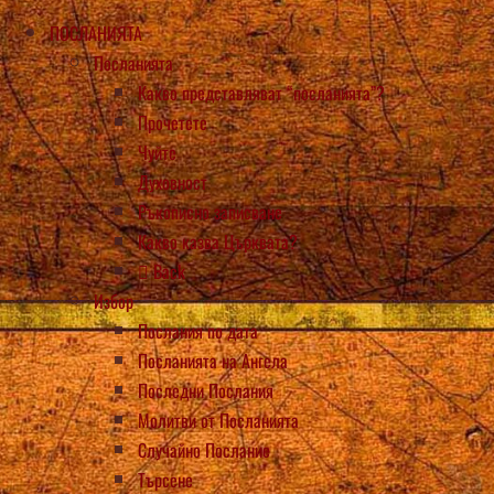
ПОСЛАНИЯТА
Посланията
Какво представляват “посланията”?
Прочетете
Чуйте
Духовност
Ръкописно записване
Какво казва Църквата?
Back
Избор
Послания по дата
Посланията на Ангела
Последни Послания
Молитви от Посланията
Случайно Послание
Търсене