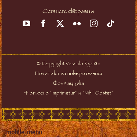
Останете свързани
©
Copyright Vassula Rydén
Политика за поверителност
Фондацията
☩
относно "Imprimatur" и "Nihil Obstat"
mobile_menu