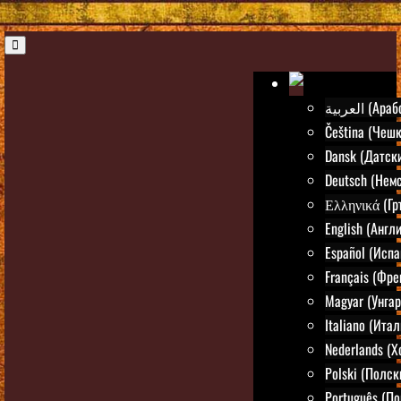
العربية (Ар
Čeština (Чешк
Dansk (Датск
Deutsch (Нем
Ελληνικά (Гр
English (Англ
Español (Испа
Français (Фре
Magyar (Унгар
Italiano (Ита
Nederlands (
Polski (Полск
Português (По