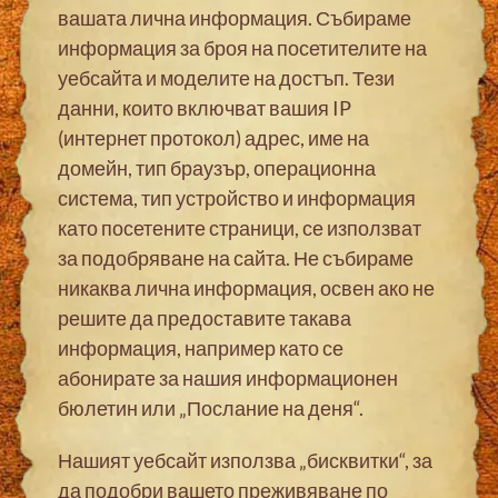
вашата лична информация. Събираме
информация за броя на посетителите на
уебсайта и моделите на достъп. Тези
данни, които включват вашия IP
(интернет протокол) адрес, име на
домейн, тип браузър, операционна
система, тип устройство и информация
като посетените страници, се използват
за подобряване на сайта. Не събираме
никаква лична информация, освен ако не
решите да предоставите такава
информация, например като се
абонирате за нашия информационен
бюлетин или „Послание на деня“.
Нашият уебсайт използва „бисквитки“, за
да подобри вашето преживяване по