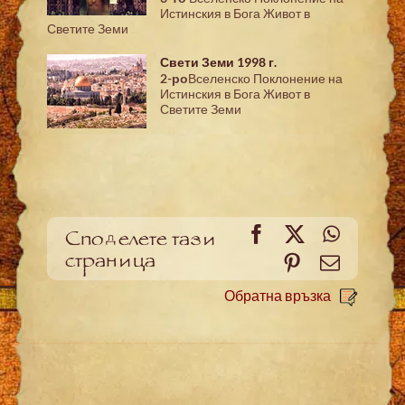
Истинския в Бога Живот в
Светите Земи
Свети Земи 1998 г.
2-ро
Вселенско Поклонение на
Истинския в Бога Живот в
Светите Земи
Facebook
X
WhatsA
Споделете тази
страница
Pinterest
Meйл
Обратна връзка