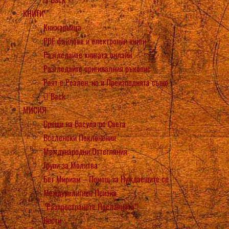
КНИГИ
Книжарница
PDF файлове и електронни книги
Разгледайте книгата онлайн
Разгледайте оригиналния ръкопис
Раят е Реален, но и Преизподнята също
Back
МИСИЯ
Срещи на Васула по Света
Вселенски Поклонения
Международни Оттегляния
Групи за Молитва
Бет Мириам – Помощ за Нуждаещите се
Междурелигиен Призив
“Разпространете Посланията”!
Вести