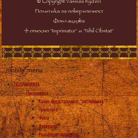
©
Copyright Vassula Rydén
Политика за поверителност
Фондацията
☩
относно "Imprimatur" и "Nihil Obstat"
mobile_menu
ПОСЛАНИЯТА
Посланията
Какво представляват “посланията”?
Прочетете
Чуйте
Духовност
Ръкописно записване