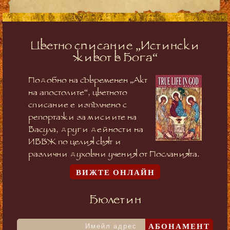
Цветно списание „Истински
живот в Бога“
Подобно на съвременен „Акт
на апостолите“, цветното
списание е изпълнено с
репортажи за мисиите на
Васула, други дейности на
ИВБЖ по целия свят и
различни духовни учения от Посланията.
ВИЖТЕ ОНЛАЙН
Бюлетин
АБОНАМЕНТ