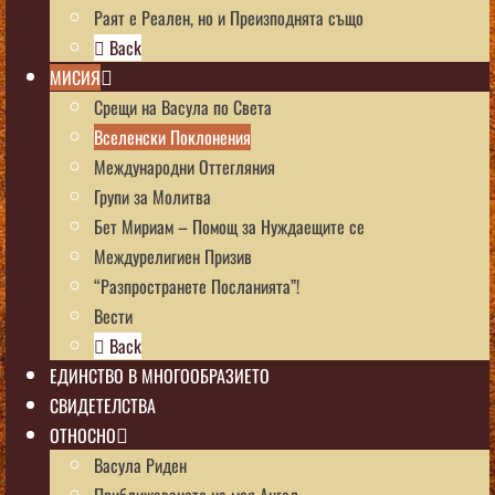
Раят е Реален, но и Преизподнята също
Back
МИСИЯ
Срещи на Васула по Света
Вселенски Поклонения
Международни Оттегляния
Групи за Молитва
Бет Мириам – Помощ за Нуждаещите се
Междурелигиен Призив
“Разпространете Посланията”!
Вести
Back
ЕДИНСТВО В МНОГООБРАЗИЕТО
СВИДЕТЕЛСТВА
ОТНОСНО
Васула Риден
Приближаването на моя Ангел