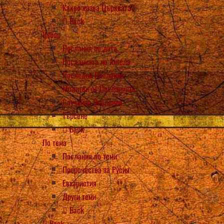
Какво казва Църквата?
Back
Избор
Послания по дата
Посланията на Ангела
Последни Послания
Молитви от Посланията
Случайно Послание
Търсене
Back
По тема
Послания по теми
Пророчества за Русия
Евхаристия
Други теми
Back
Back