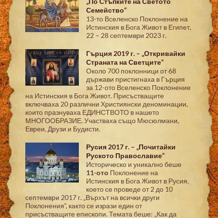
„По Стъпките на Светото
Семейство“
13-то Вселенско Поклонение на
Истинския в Бога Живот в Египет,
22 – 28 септември 2023 г.
Гърция 2019 г. – „Откривайки
Страната на Светците“
Около 700 поклонници от 68
държави пристигнаха в Гърция
за 12-ото Вселенско Поклонение
на Истинския в Бога Живот. Присъстващите
включваха 20 различни Християнски деноминации,
които празнуваха ЕДИНСТВОТО в нашето
МНОГООБРАЗИЕ. Участваха също Мюсюлмани,
Евреи, Друзи и Будисти.
Русия 2017 г. – „Почитайки
Руското Православие“
Историческо и уникално беше
11-ото
Поклонение на
Истинския в Бога Живот в Русия,
което се проведе от 2 до 10
септември 2017 г. „Върхът на всички други
Поклонения“, както се изрази един от
присъстващите епископи. Темата беше: „Как да