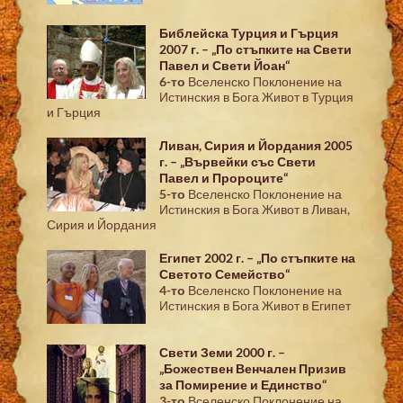
Библейска Турция и Гърция
2007 г. – „По стъпките на Свети
Павел и Свети Йоан“
6-то
Вселенско Поклонение на
Истинския в Бога Живот в Турция
и Гърция
Ливан, Сирия и Йордания 2005
г. – „Вървейки със Свети
Павел и Пророците“
5-то
Вселенско Поклонение на
Истинския в Бога Живот в Ливан,
Сирия и Йордания
Египет 2002 г. – „По стъпките на
Светото Семейство“
4-то
Вселенско Поклонение на
Истинския в Бога Живот в Египет
Свети Земи 2000 г. –
„Божествен Венчален Призив
за Помирение и Единство“
3-то
Вселенско Поклонение на