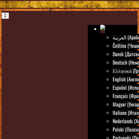
العربية (Ар
Čeština (Чешк
Dansk (Датск
Deutsch (Нем
Ελληνικά (Гр
English (Англ
Español (Испа
Français (Фре
Magyar (Унгар
Italiano (Ита
Nederlands (
Polski (Полск
Português (По