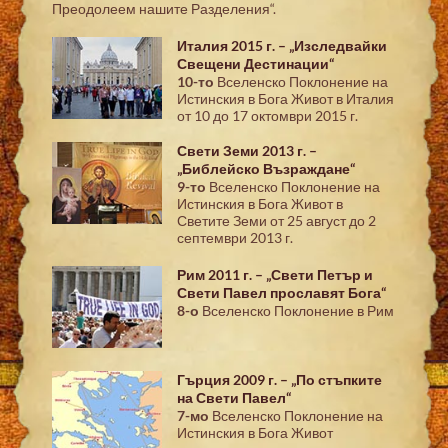
Преодолеем нашите Разделения“.
Италия 2015 г. – „Изследвайки
Свещени Дестинации“
10-то
Вселенско Поклонение на
Истинския в Бога Живот в Италия
от 10 до 17 октомври 2015 г.
Свети Земи 2013 г. –
„Библейско Възраждане“
9-то
Вселенско Поклонение на
Истинския в Бога Живот в
Светите Земи от 25 август до 2
септември 2013 г.
Рим 2011 г. – „Свети Петър и
Свети Павел прославят Бога“
8-о
Вселенско Поклонение в Рим
Гърция 2009 г. – „По стъпките
на Свети Павел“
7-мо
Вселенско Поклонение на
Истинския в Бога Живот