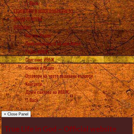
Back
ЕДИНСТВО В МНОГООБРАЗИЕТО
СВИДЕТЕЛСТВА
ОТНОСНО
Васула Риден
Приближаването на моя Ангел
Радио ИВБЖ
Списание ИВБЖ
Снимки и Видео
Отговори на често задавани въпроси
Контакти
Други сайтове на ИВБЖ
Back
× Close Panel
True Life in God – Official website