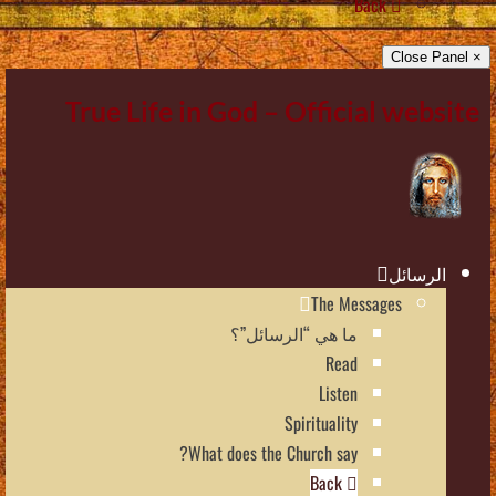
Back
× Close Panel
True Life in God – Official website
الرسائل
The Messages
ما هي “الرسائل”؟
Read
Listen
Spirituality
What does the Church say?
Back