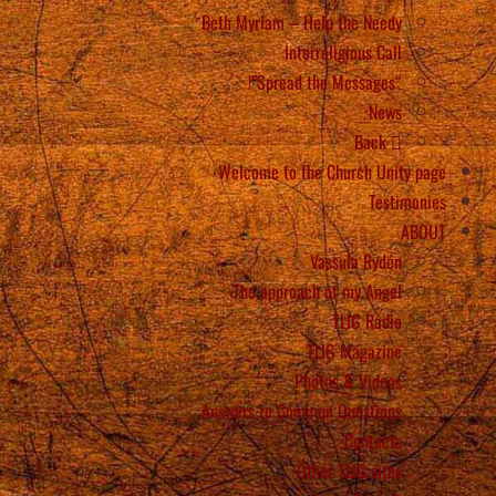
Beth Myriam – Help the Needy
Interreligious Call
“Spread the Messages”!
News
Back
Welcome to the Church Unity page
Testimonies
ABOUT
Vassula Rydén
The approach of my Angel
TLIG Radio
TLIG Magazine
Photos & Videos
Answers to Common Questions
Contacts
Other TLIG sites