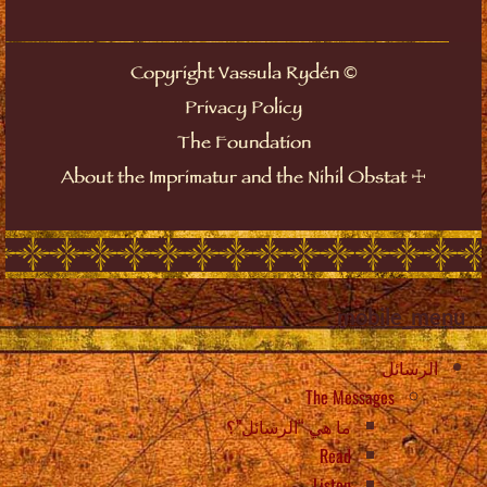
©
Copyright Vassula Rydén
Privacy Policy
The Foundation
☩
About the Imprimatur and the Nihil Obstat
mobile_menu
الرسائل
The Messages
ما هي “الرسائل”؟
Read
Listen