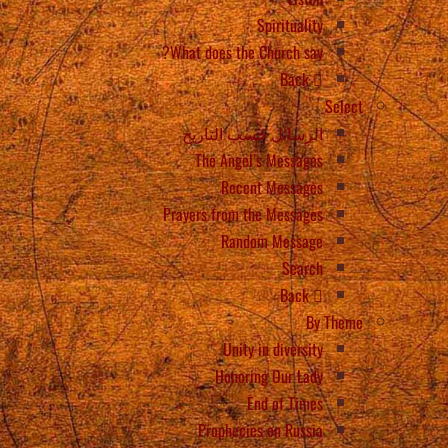
Spirituality
What does the Church say?
Back
Select
الرسائل حسب التاريخ
The Angel’s Messages
Recent Messages
Prayers from the Messages
Random Message
Search
Back
By Theme
Unity in diversity
Honoring Our Lady
End of Times
Prophecies on Russia