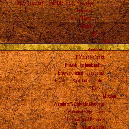
Prophecies in the True Life in God Messages
Eucharist
Other Themes
Back
Back
BOOKS
Bookstore
PDFs and eBooks
Browse the book online
Browse original manuscript
Heaven is Real, but so is Hell
Back
Mission
Vassula’s Worldwide Meetings
Ecumenical Pilgrimages
International Retreats
Prayer Groups