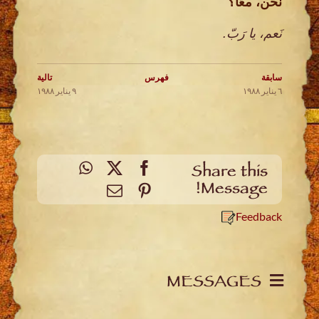
نحن، معًا؟
نَعم، يا رَبّ.
سابقة
فهرس
تالية
٦ يناير ١٩٨٨
٩ يناير ١٩٨٨
WhatsApp
Facebook
X
Share this
Message!
Email
Pinterest
Feedback
MESSAGES