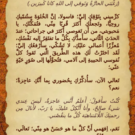
(رَغْبَتي الحارَّةُ وَتَوقي إلى اللهِ كانا كَبيرَين.)
كرِّميني بِتَوْقِكِ إليَّ؛ فاسولا، إنَّ الخُلوَةَ ستُنمّيكِ
روحِيًّا، وتَجعلُكِ أَكثرَ قُربًا مِنّي، فتُمَكِّنُكِ، يا
مَحبوبتي، من أَن تَغوصي أَكثرَ في جراحاتي؛ عندَ
الحدَثِ الثَّاني، سأَمدُّكِ بِكُلِّ ما تفتَقِرُ إليه نَفْسُكِ،
مُعزِّزًا أَعمالي عليْكِ، لا تَشُكّي، سأَرْفعُكِ إليَّ؛
لَقَد اختَرْتُ لَكِ هذه الطَّريقَ الَّتي تَقودُ كلَّ
نُفوسي الحبيبةِ إلى آلامي، فتُحوِّلُها إلى صُوَرٍ حَيّةٍ
عنّي؛
تَعالي الآن، سأُذكِّرُكِ بِحُضوري بِما أَنَّكِ عاجِزةٌ؛
نعم؟
كُنْتُ سأَقولُ: أَعلَمُ أَنَّني عاجزةٌ، لَيسَ عِندي
شيءٌ صالِحٌ، وأَنا أَتَّكِلُ عليكَ، يا رَبّ، لأَنالَ مِن
رحمتِكَ اللَّامُتناهيَة كُلَّ ما ينقُصُني.
نَعَم، اِفهَمي أَنَّ كلَّ ما هو حَسَنٌ هو مِنّي؛ تَعالَي،