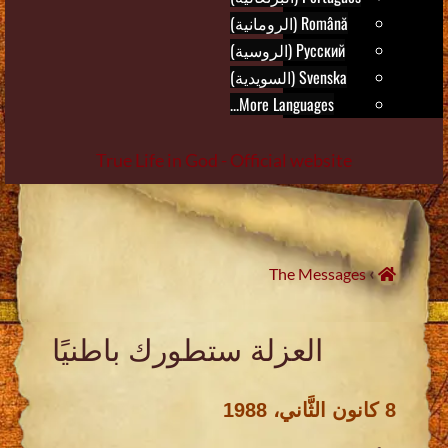
Română (الرومانية)
Русский (الروسية)
Svenska (السويدية)
More Languages...
True Life in God - Official website
Skip
to
content
›
The Messages
العزلة ستطورك باطنيًا
8 كانون الثَّاني، 1988